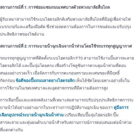
สถานการณ์ที่ 1: การซ่อมแซมถนนเทศบาลด้วยพวงมาลัยลื่นไถล
ผู้รับเหมาสามารถใช้ระบบไฮดรอลิกส์เสริมพวงมาลัยลื่นไถลที่มีอยู่เพื่อจ่ายไฟ
เบรกเกอร์และเครื่องมือตัด ซึ่งช่วยลดความต้องการในการขนส่งและปรับปรุง
ประสิทธิภาพของไซต์งาน
สถานการณ์ที่ 2: การระบายน้ําฉุกเฉินจากน้ําท่วมโดยใช้รถบรรทุกสูญญากาศ
รถบรรทุกสูญญากาศที่ติดตั้งระบบไฮดรอลิก PTO สามารถใช้งานปั๊มสารละลาย
ไฮดรอลิกได้
และปั๊มจุ่มโดยตรง เพื่อสร้างโซลูชันการควบคุมน้ําท่วมที่ตอบ
สนองอย่างรวดเร็ว เมื่อจัดการกับกากตะกอนทรายและเศษขยะที่มีฤทธิ์
กัดกร่อน
ข้อดีของปั๊มถนนลาดยางไฮดรอลิก
เห็นได้ชัดโดยเฉพาะอย่างยิ่งใน
การใช้งานในเขตเทศบาลและอุตสาหกรรมที่มีความต้องการสูง
การเลือกปั๊มและแหล่งพลังงานที่เหมาะสมสามารถปรับปรุงประสิทธิภาพการระ
บายน้ําได้อย่างอย่างมากในระหว่างการปฏิบัติงานฉุกเฉิน ของเรา
คู่มือการ
เลือกอุปกรณ์ระบายน้ําฉุกเฉินน้ําท่วม
เปรียบเทียบปั๊มจุ่มไฮดรอลิก ปั๊ม
สารละลาย และหุ่นยนต์ระบายน้ําสําหรับสถานการณ์การตอบสนองต่อน้ําท่วม
ที่แตกต่างกัน