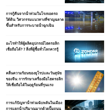
การกู้คืนจากน้ําท่วมในโรงจอดรถ
ใต้ดิน: วิศวกรรมแนวทางที่ชาญฉลาด
ขึ้นสําหรับการระบายน้ําฉุกเฉิน
อะไรทําให้ผู้ผลิตอุปกรณ์ไฮดรอลิก
เชื่อถือได้? 7 สิ่งที่ผู้ซื้อทั่วโลกควรรู้
คลื่นความร้อนของยุโรปและวันสุนัข
ของจีน: การรักษาเครื่องมือไฮดรอลิก
ให้เชื่อถือได้ในฤดูร้อนที่รุนแรง
การแก้ปัญหาน้ําท่วมฉับพลันในเมือง:
การแยกน้ําปริมาณมากด้วยปั๊มถนน