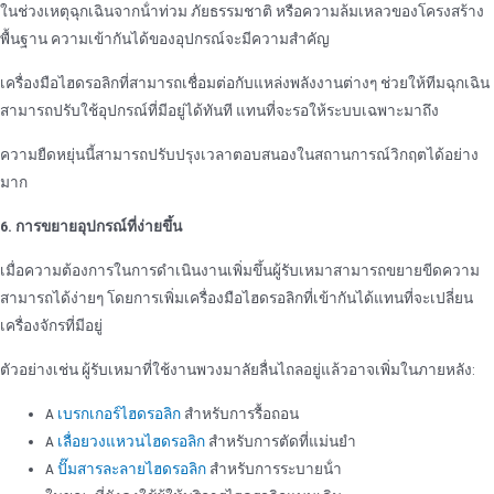
ในช่วงเหตุฉุกเฉินจากน้ําท่วม ภัยธรรมชาติ หรือความล้มเหลวของโครงสร้าง
พื้นฐาน ความเข้ากันได้ของอุปกรณ์จะมีความสําคัญ
เครื่องมือไฮดรอลิกที่สามารถเชื่อมต่อกับแหล่งพลังงานต่างๆ ช่วยให้ทีมฉุกเฉิน
สามารถปรับใช้อุปกรณ์ที่มีอยู่ได้ทันที แทนที่จะรอให้ระบบเฉพาะมาถึง
ความยืดหยุ่นนี้สามารถปรับปรุงเวลาตอบสนองในสถานการณ์วิกฤตได้อย่าง
มาก
6. การขยายอุปกรณ์ที่ง่ายขึ้น
เมื่อความต้องการในการดําเนินงานเพิ่มขึ้นผู้รับเหมาสามารถขยายขีดความ
สามารถได้ง่ายๆ โดยการเพิ่มเครื่องมือไฮดรอลิกที่เข้ากันได้แทนที่จะเปลี่ยน
เครื่องจักรที่มีอยู่
ตัวอย่างเช่น ผู้รับเหมาที่ใช้งานพวงมาลัยลื่นไถลอยู่แล้วอาจเพิ่มในภายหลัง:
A
เบรกเกอร์ไฮดรอลิก
สําหรับการรื้อถอน
A
เลื่อยวงแหวนไฮดรอลิก
สําหรับการตัดที่แม่นยํา
A
ปั๊มสารละลายไฮดรอลิก
สําหรับการระบายน้ํา