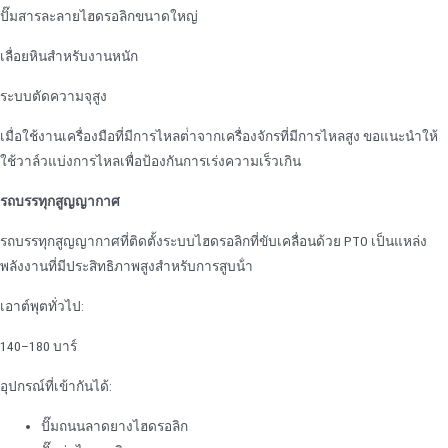
ปั๊มสารละลายไฮดรอลิกขนาดใหญ่
เลื่อยหินสําหรับงานหนัก
ระบบตัดความจุสูง
เมื่อใช้งานเครื่องมือที่มีการไหลต่ําจากเครื่องจักรที่มีการไหลสูง ขอแนะนําให้
ใช้วาล์วแบ่งการไหลเพื่อป้องกันการเร่งความเร็วเกิน
รถบรรทุกสูญญากาศ
รถบรรทุกสูญญากาศที่ติดตั้งระบบไฮดรอลิกที่ขับเคลื่อนด้วย PTO เป็นแหล่ง
พลังงานที่มีประสิทธิภาพสูงสําหรับการสูบน้ํา
เอาต์พุตทั่วไป:
140–180 บาร์
อุปกรณ์ที่เข้ากันได้:
ปั๊มถนนลาดยางไฮดรอลิก