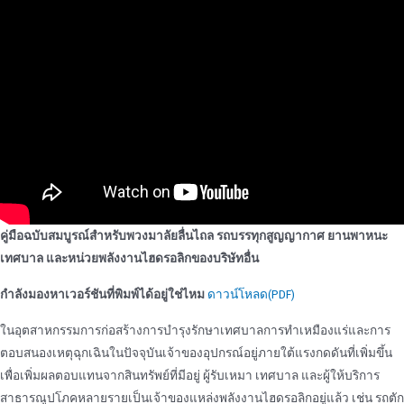
คู่มือฉบับสมบูรณ์สําหรับพวงมาลัยลื่นไถล รถบรรทุกสูญญากาศ ยานพาหนะ
เทศบาล และหน่วยพลังงานไฮดรอลิกของบริษัทอื่น
กําลังมองหาเวอร์ชันที่พิมพ์ได้อยู่ใช่ไหม
ดาวน์โหลด(PDF)
ในอุตสาหกรรมการก่อสร้างการบํารุงรักษาเทศบาลการทําเหมืองแร่และการ
ตอบสนองเหตุฉุกเฉินในปัจจุบันเจ้าของอุปกรณ์อยู่ภายใต้แรงกดดันที่เพิ่มขึ้น
เพื่อเพิ่มผลตอบแทนจากสินทรัพย์ที่มีอยู่ ผู้รับเหมา เทศบาล และผู้ให้บริการ
สาธารณูปโภคหลายรายเป็นเจ้าของแหล่งพลังงานไฮดรอลิกอยู่แล้ว เช่น รถตัก