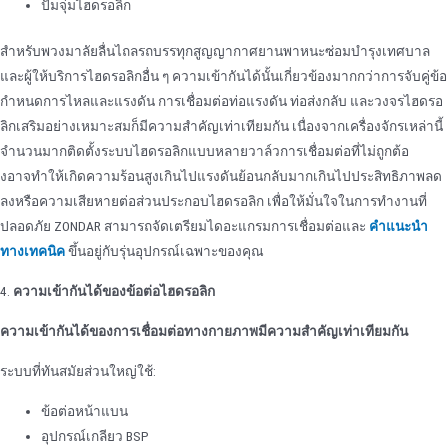
ปั๊มจุ่มไฮดรอลิก
สําหรับพวงมาลัยลื่นไถลรถบรรทุกสูญญากาศยานพาหนะซ่อมบํารุงเทศบาล
และผู้ให้บริการไฮดรอลิกอื่น ๆ ความเข้ากันได้นั้นเกี่ยวข้องมากกว่าการจับคู่ข้อ
กําหนดการไหลและแรงดัน การเชื่อมต่อท่อแรงดัน ท่อส่งกลับ และวงจรไฮดรอ
ลิกเสริมอย่างเหมาะสมก็มีความสําคัญเท่าเทียมกัน เนื่องจากเครื่องจักรเหล่านี้
จํานวนมากติดตั้งระบบไฮดรอลิกแบบหลายวาล์วการเชื่อมต่อที่ไม่ถูกต้อ
งอาจทําให้เกิดความร้อนสูงเกินไปแรงดันย้อนกลับมากเกินไปประสิทธิภาพลด
ลงหรือความเสียหายต่อส่วนประกอบไฮดรอลิก เพื่อให้มั่นใจในการทํางานที่
ปลอดภัย ZONDAR สามารถจัดเตรียมไดอะแกรมการเชื่อมต่อและ
คําแนะนํา
ทางเทคนิค
ขึ้นอยู่กับรุ่นอุปกรณ์เฉพาะของคุณ
4.
ความเข้ากันได้ของข้อต่อไฮดรอลิก
ความเข้ากันได้ของการเชื่อมต่อทางกายภาพมีความสําคัญเท่าเทียมกัน
ระบบที่ทันสมัยส่วนใหญ่ใช้:
ข้อต่อหน้าแบน
อุปกรณ์เกลียว BSP