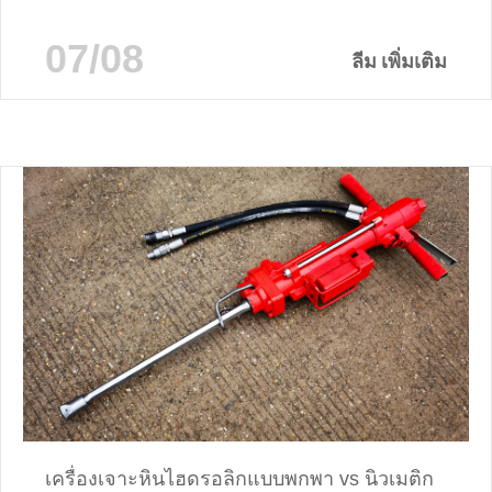
ถนนที่ราบลุ่มโรงจอดรถใต้ดินอุโมงค์รถไฟใต้ดินและชั้น
ใต้ดินที่อยู่อาศัยจะเต็มไปด้วยน้ําท่วมขุ่นผสมกับโคลนทรายกิ่ง
07/08
ไม้ที่ร่วงหล่นขยะพลาสติกและเศษวัสดุก่อสร้างอย่างรวดเร็ว
ลีม เพิ่มเติม
โซลูชันการแยกน้ําออกแบบดั้งเดิม—ปั๊มระบายน้ําแบบตายตัว
เครื่องเจาะหินไฮดรอลิกแบบพกพา vs นิวเมติก