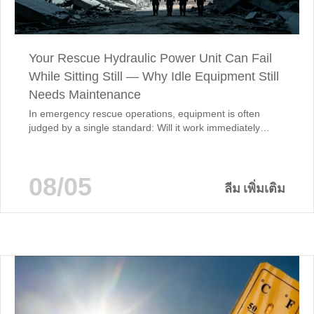
Your Rescue Hydraulic Power Unit Can Fail
While Sitting Still — Why Idle Equipment Still
Needs Maintenance
In emergency rescue operations, equipment is often
judged by a single standard: Will it work immediately
when lives depend on it? Portable hydraulic power units
(HPUs) used for flood response, firefighting support,
disaster rescue, tunnel maintenance, and municipal
08/05
emergency operations are designed to operate in harsh
ลีม เพิ่มเติม
outdoor environments. Ironically, the greatest threat to
their reliability…