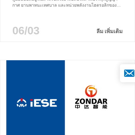
กาศ ยานพาหนะเทศบาล และหน่วยพลังงานไฮดรอลิกของ
บริษัทอื่นกําลังมองหาเวอร์ชันที่พิมพ์ได้หรือไม่?
ดาวน์โหลด(PDF) ในอุตสาหกรรมการก่อสร้าง การบํารุง
รักษาเทศบาล เหมืองแร่ และการตอบสนองเหตุฉุกเฉินใน
06/03
ปัจจุบัน เจ้าของอุปกรณ์อยู่ภายใต้แรงกดดันที่เพิ่มขึ้นเพื่อเพิ่ม
ลีม เพิ่มเติม
ผลตอบแทนจากสินทรัพย์ที่มีอยู่ให้สูงสุด ผู้รับเหมา เทศบาล
และผู้ให้บริการสาธารณูปโภคหลายรายเป็นเจ้าของพลังงาน
ไฮดรอลิกอยู่แล้ว...
อีเมล