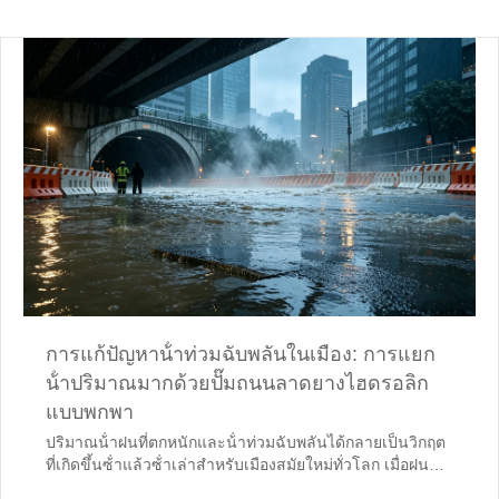
การแก้ปัญหาน้ําท่วมฉับพลันในเมือง: การแยก
น้ําปริมาณมากด้วยปั๊มถนนลาดยางไฮดรอลิก
แบบพกพา
ปริมาณน้ําฝนที่ตกหนักและน้ําท่วมฉับพลันได้กลายเป็นวิกฤต
ที่เกิดขึ้นซ้ําแล้วซ้ําเล่าสําหรับเมืองสมัยใหม่ทั่วโลก เมื่อฝน
ตกหนักท่วมท่วมเครือข่ายการระบายน้ําของเทศบาลที่เก่าแก่