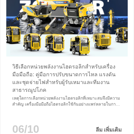
วิธีเลือกหน่วยพลังงานไฮดรอลิกสําหรับเครื่อง
มือมือถือ: คู่มือการปรับขนาดการไหล แรงดัน
และชุดจ่ายไฟสําหรับผู้รับเหมาและทีมงาน
สาธารณูปโภค
เหตุใดการเลือกหน่วยพลังงานไฮดรอลิกที่เหมาะสมจึงมีความ
สําคัญ เครื่องมือมือถือไฮดรอลิกใช้กันอย่างแพร่หลายในการ
ก่อสร้าง การบํารุงรักษาสาธารณูปโภค การกู้ภัย การทํา
เหมืองแร่ และวิศวกรรมเทศบาล อย่างไรก็ตาม แม้แต่เบรกเก
อร์ไฮดรอลิก สว่านหิน เลื่อยวงแหวน หรือเลื่อยโซ่ยนต์ที่ดีที่สุด
06/10
ก็สามารถทํางานได้ดีพอๆ กับหน่วยพลังงานไฮดรอลิกที่ขับ
ลีม เพิ่มเติม
เคลื่อนเท่านั้น การเลือกหน่วยพลังงานไฮดรอลิกที่ถูกต้อง...