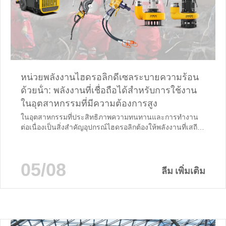
หน่วยพลังงานไฮดรอลิกดีเซลระบายความร้อน
ด้วยน้ํา: พลังงานที่เชื่อถือได้สําหรับการใช้งาน
ในอุตสาหกรรมที่มีความต้องการสูง
ในอุตสาหกรรมที่ประสิทธิภาพความทนทานและการทํางาน
ต่อเนื่องเป็นสิ่งสําคัญอุปกรณ์ไฮดรอลิกต้องให้พลังงานที่เสถียร
ภายใต้สภาวะที่เลวร้ายที่สุด ไม่ว่าจะใช้ในการกู้ภัยฉุกเฉิ
นการทําเหมืองแร่การก่อสร้างการบํารุงรักษาถนนหรือ
โครงการระบายน้ําในเขตเทศบาลแหล่งพลังงานไฮดรอลิก
05/08
ประสิทธิภาพสูงเป็นรากฐานของการดําเนินงานที่มี
ลีม เพิ่มเติม
ประสิทธิภาพ ในฐานะผู้ผลิตมืออาชีพที่รวม R&D การผลิต
และการค้าระหว่างประเทศ ZONDAR...