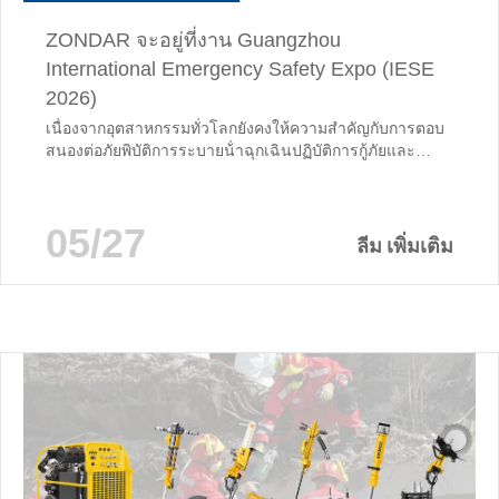
ZONDAR จะอยู่ที่งาน Guangzhou
International Emergency Safety Expo (IESE
2026)
เนื่องจากอุตสาหกรรมทั่วโลกยังคงให้ความสําคัญกับการตอบ
สนองต่อภัยพิบัติการระบายน้ําฉุกเฉินปฏิบัติการกู้ภัยและ
อุปกรณ์ปรับใช้อย่างรวดเร็วโซลูชันที่ขับเคลื่อนด้วยไฮดรอลิ
กระดับมืออาชีพจึงมีความสําคัญมากขึ้นในสถานการณ์
ฉุกเฉินในโลกแห่งความเป็นจริง ในปีนี้ ZONDAR จะยังคงอยู่
05/27
ที่งาน Guangzhou International Emergency Safety Expo
ลีม เพิ่มเติม
2026 ซึ่งเป็นหนึ่งในนิทรรศการที่ทรงอิทธิพลที่สุดของจีนที่
อุทิศให้กับการดับเพลิงเทคโนโลยีกู้ภัยฉุกเฉิน,...