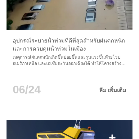
อุปกรณ์ระบายน้ําท่วมที่ดีที่สุดสําหรับฝนตกหนัก
และการควบคุมน้ําท่วมในเมือง
เหตุการณ์ฝนตกหนักเกิดขึ้นบ่อยขึ้นและรุนแรงขึ้นทั่วยุโรป
อเมริกาเหนือ และเอเชียตะวันออกเฉียงใต้ ทําให้โครงสร้าง
พื้นฐานการระบายน้ําในเมืองที่เก่าแก่อยู่ภายใต้แรงกดดันที่ไม่
เคยมีมาก่อน ระบบท่อระบายน้ําแบบตายตัวแบบดั้งเดิมมักล้ม
เหลวในการรับมือกับคลื่นพายุอย่างกะทันหันซึ่งนําไปสู่น้ําขัง
06/24
บนถนนน้ําท่วมอุโมงค์น้ําท่วมโรงรถใต้ดินการจราจรเป็น
ลีม เพิ่มเติม
อัมพาตและแม้กระทั่งความเสียหายของโครงสร้างต่อสิ่งอํา
นวยความสะดวกของเทศบาล สําหรับ...