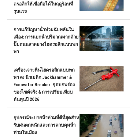
ดรอลิกให้เชื่อถือได้ในฤดูร้อนที่
รุนแรง
การแก้ปัญหาน้ําท่วมฉับพลันใน
เมือง: การแยกน้ําปริมาณมากด้วย
ปั๊มถนนลาดยางไฮดรอลิกแบบพก
พา
เครื่องเจาะหินไฮดรอลิกแบบพก
พา vs นิวเมติก Jackhammer &
Excavator Breaker: จุดบกพร่อง
ของไซต์จริง & การเปรียบเทียบ
ต้นทุนปี 2026
อุปกรณ์ระบายน้ําท่วมที่ดีที่สุดสําห
รับฝนตกหนักและการควบคุมน้ํา
ท่วมในเมือง