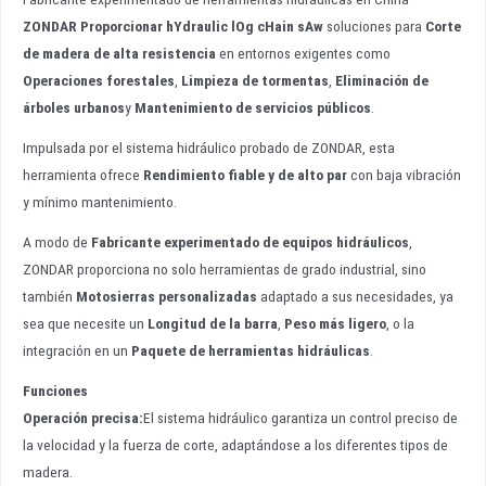
ZONDAR
Proporcionar h
Ydraulic
l
Og
c
Hain
s
Aw
soluciones para
Corte
de madera de alta resistencia
en entornos exigentes como
Operaciones forestales
,
Limpieza de tormentas
,
Eliminación de
árboles urbanos
y
Mantenimiento de servicios públicos
.
Impulsada por el sistema hidráulico probado de ZONDAR, esta
herramienta ofrece
Rendimiento fiable y de alto par
con baja vibración
y mínimo mantenimiento.
A modo de
Fabricante experimentado de equipos hidráulicos
,
ZONDAR proporciona no solo herramientas de grado industrial, sino
también
Motosierras personalizadas
adaptado a sus necesidades, ya
sea que necesite un
Longitud de la barra
,
Peso más ligero
, o la
integración en un
Paquete de herramientas hidráulicas
.
Funciones
Operación precisa:
El sistema hidráulico garantiza un control preciso de
la velocidad y la fuerza de corte, adaptándose a los diferentes tipos de
madera.