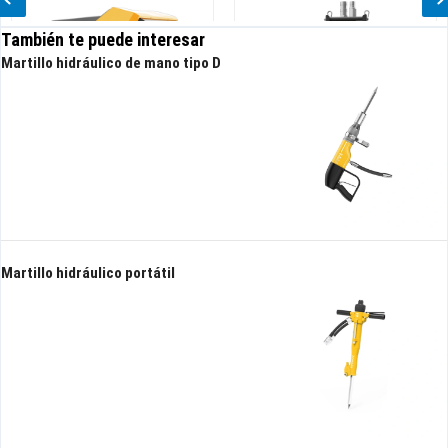
También te puede interesar
Martillo hidráulico de mano tipo D
idráulico
Bomba sumergible hidráulica
Bomba hidráulica d
High Head
alto rendimiento
Martillo hidráulico portátil