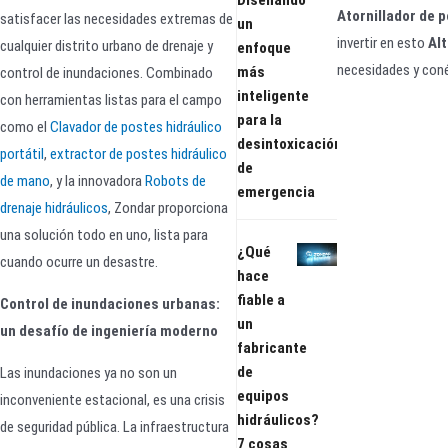
Diseñando
Atornillador de 
satisfacer las necesidades extremas de
un
invertir en esto
Alt
cualquier distrito urbano de drenaje y
enfoque
necesidades y con
más
control de inundaciones. Combinado
inteligente
con herramientas listas para el campo
para la
como el
Clavador de postes hidráulico
desintoxicación
portátil
,
extractor de postes hidráulico
de
de mano
, y la innovadora
Robots de
emergencia
drenaje hidráulicos
, Zondar proporciona
una solución todo en uno, lista para
¿Qué
cuando ocurre un desastre.
hace
fiable a
Control de inundaciones urbanas:
un
un desafío de ingeniería moderno
fabricante
de
Las inundaciones ya no son un
equipos
inconveniente estacional, es una crisis
hidráulicos?
de seguridad pública. La infraestructura
7 cosas