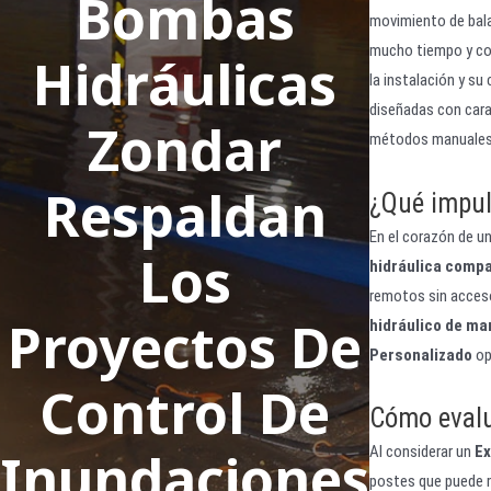
Bombas
movimiento de balan
mucho tiempo y cos
Hidráulicas
la instalación y su
diseñadas con carac
Zondar
métodos manuales
Respaldan
¿Qué impul
En el corazón de un
Los
hidráulica comp
remotos sin acceso 
Proyectos De
hidráulico de ma
Personalizado
op
Control De
Cómo evalua
Al considerar un
Ex
Inundaciones
postes que puede m