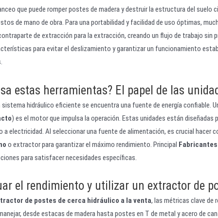
ceo que puede romper postes de madera y destruir la estructura del suelo cir
tos de mano de obra. Para una portabilidad y facilidad de uso óptimas, muc
 contraparte de extracción para la extracción, creando un flujo de trabajo si
terísticas para evitar el deslizamiento y garantizar un funcionamiento estab
.
sa estas herramientas? El papel de las unida
 sistema hidráulico eficiente se encuentra una fuente de energía confiable. 
acto
) es el motor que impulsa la operación. Estas unidades están diseñadas 
a electricidad. Al seleccionar una fuente de alimentación, es crucial hacer co
no
o extractor para garantizar el máximo rendimiento. Principal
Fabricantes
ciones para satisfacer necesidades específicas.
r el rendimiento y utilizar un extractor de p
tractor de postes de cerca hidráulico a la venta
, las métricas clave de
anejar, desde estacas de madera hasta postes en T de metal y acero de canal