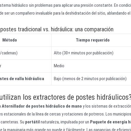
istema hidráulico sin problemas para aplicar una presión constante. En condi
e ser un compañero invaluable para la deshidratación del sitio, ablandando el 
postes tradicional vs. hidráulica: una comparación
Método
Tiempo requerido
s/cadenas)
Alto (30+ minutos por publicación)
r
Medio
stes de valla hidráulica
Bajo (menos de 2 minutos por publicación)
tilizan los extractores de postes hidráulicos
la
Atornillador de postes hidráulico de mano
y los sistemas de extracción 
s estacionales de la línea de cercas y rotaciones de potreros. Los municipios 
 carreteras. Su
portátil
naturaleza, impulsada por un
Paquete de energía h
 la maquinaria más grande no puede ir fácilmente. Las ganancias de eficienc