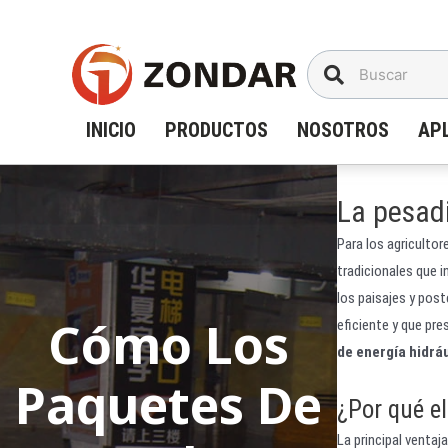
Saltar
al
contenido
INICIO
PRODUCTOS
NOSOTROS
AP
La pesadi
Para los agriculto
tradicionales que 
los paisajes y post
Cómo Los
eficiente y que pr
de energía hidrá
Paquetes De
¿Por qué el
La principal ventaj