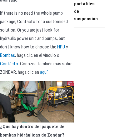
portátiles
de
If there is no need the whole pump
suspensión
package, Contácto for a customised
solution. Or you are just look for
hydraulic power unit and pumps, but
don’t know how to choose the
HPU
y
Bombas
, haga clic en el vínculo o
Contácto
. Conozca también más sobre
ZONDAR, haga clic en
aquí
.
¿Qué hay dentro del paquete de
bombas hidráulicas de Zondar?