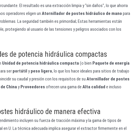
cundante. El resultado es una extracción limpia y "sin daños", lo que ahorra
hos operadores eligen un
Atornillador de postes hidráulico de mano
para
n problemas. La seguridad también es primordial; Estas herramientas están
le, protegiendo al usuario de las tensiones y peligros asociados con los
des de potencia hidráulica compactas
Un
Unidad de potencia hidráulica compacta
(o bien
Paquete de energía
para ser
portátil
y
peso ligero
, lo que los hace ideales para sitios de trabajo
incidir su caudal y presión con los requisitos de su
Atornillador de postes
 de China
y
Proveedores
ofrecen una gama de
Alta calidad
e incluso
ostes hidráulico de manera efectiva
 rendimiento incluyen su fuerza de tracción máxima y la gama de tipos de
 en U. La técnica adecuada implica asegurar el extractor firmemente en el