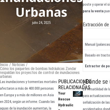
poste y operar el s
Urbanas
para la venta
pued
julio 24, 2025
Extracción de 
Manual (palanca
Basado en tracto
Inicio
/
Noticias
/
Extractor de po
Cómo los paquetes de bombas hidráulicas Zondar
respaldan los proyectos de control de inundaciones
urbanas
¿Dónde se u
PUBLICACIONES
Las inundaciones y tormentas mortales
RELACIONADAS
afectaron a más de 400.000 personas
La versatilidad de 
Your
en Europa y a más de millones en Asia
para actualizacione
Rescue
en 2024, según un informe. Cuando las
señalización de las
Hydraulic
aguas de la inundación aumentan, la
accidentados donde