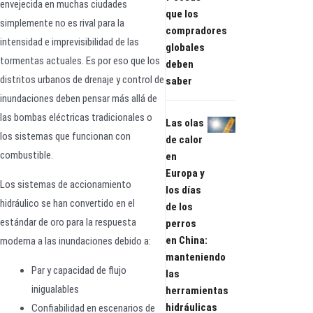
envejecida en muchas ciudades
que los
simplemente no es rival para la
compradores
intensidad e imprevisibilidad de las
globales
tormentas actuales. Es por eso que los
deben
distritos urbanos de drenaje y control de
saber
inundaciones deben pensar más allá de
las bombas eléctricas tradicionales o
Las olas
los sistemas que funcionan con
de calor
combustible.
en
Europa y
Los sistemas de accionamiento
los días
hidráulico se han convertido en el
de los
estándar de oro para la respuesta
perros
en China:
moderna a las inundaciones debido a:
manteniendo
Par y capacidad de flujo
las
inigualables
herramientas
hidráulicas
Confiabilidad en escenarios de