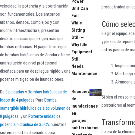
Power
velocidad, la potencia y la coordinación
productividad en c
Unit Can
son fundamentales. Los entornos
Fail
urbanos, densos, complejos y con
Cómo selec
While
Sitting
mucha infraestructura, presentan
Elegir el equipo ad
Still —
desafíos únicos que exigen más que
y piezas de repues
Why Idle
bombas ordinarias. El paquete integral
estos pasos de ma
Equipment
de bombas hidráulicas de Zondar ofrece
Still
una solución de nivel profesional
Inspeccion
Needs
diseñada para un despliegue rápido y una
Maintenance
Mantenga el
potente mitigación de inundaciones.
Almacene 
Recuperación
De
3 pulgadas
y
Bombas hidráulicas de
Si bien el costo in
de
lodos de 4 pulgadas
Para
Bomba
posteriores al ree
inundaciones
sumergible hidráulica de alto volumen de
en
8 pulgadas
, y un
Potente unidad de
garajes
Transforme
potencia hidráulica de 35 CV
, nuestros
subterráneos:
La era de la elimin
sistemas están diseñados para