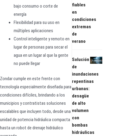
fiables
bajo consumo o corte de
en
energía
condiciones
Flexibilidad para su uso en
extremas
múltiples aplicaciones
de
Control inteligente y remoto en
verano
lugar de personas para secar el
agua en un lugar al que la gente
Solución
no puede llegar
de
inundaciones
Zondar cumple en este frente con
repentinas
tecnología especialmente diseñada para
urbanas:
condiciones difíciles, brindando a los
desagüe
municipios y contratistas soluciones
de alto
volumen
escalables que incluyen todo, desde una
con
unidad de potencia hidráulica compacta
bombas
hasta un robot de drenaje hidráulico
hidráulicas
avanzado.