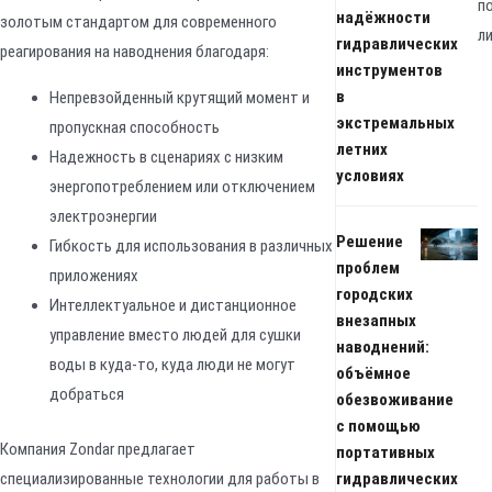
п
надёжности
золотым стандартом для современного
л
гидравлических
реагирования на наводнения благодаря:
инструментов
в
Непревзойденный крутящий момент и
экстремальных
пропускная способность
летних
Надежность в сценариях с низким
условиях
энергопотреблением или отключением
электроэнергии
Решение
Гибкость для использования в различных
проблем
приложениях
городских
Интеллектуальное и дистанционное
внезапных
управление вместо людей для сушки
наводнений:
воды в куда-то, куда люди не могут
объёмное
добраться
обезвоживание
с помощью
Компания Zondar предлагает
портативных
специализированные технологии для работы в
гидравлических