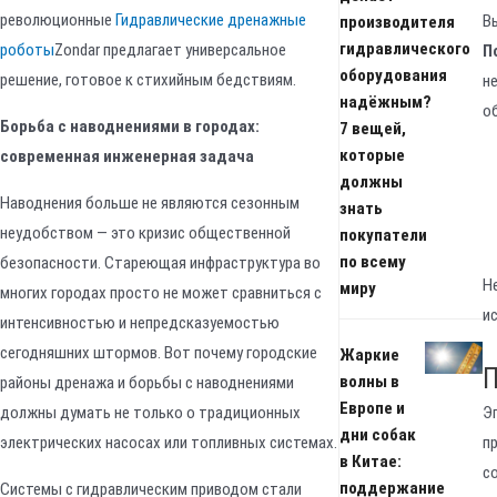
революционные
Гидравлические дренажные
В
производителя
гидравлического
роботы
Zondar предлагает универсальное
П
оборудования
решение, готовое к стихийным бедствиям.
н
надёжным?
о
Борьба с наводнениями в городах:
7 вещей,
которые
современная инженерная задача
должны
Наводнения больше не являются сезонным
знать
неудобством — это кризис общественной
покупатели
по всему
безопасности. Стареющая инфраструктура во
Н
миру
многих городах просто не может сравниться с
и
интенсивностью и непредсказуемостью
сегодняшних штормов. Вот почему городские
Жаркие
П
волны в
районы дренажа и борьбы с наводнениями
Европе и
Э
должны думать не только о традиционных
дни собак
п
электрических насосах или топливных системах.
в Китае:
с
поддержание
Системы с гидравлическим приводом стали