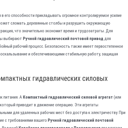
 в его способности прикладывать огромное контролируемое усилие
 может сломать деревянные столбы и разрушить окружающую
стракция, что значительно экономит время и трудозатраты. Для
оры выбирают
Ручной гидравлический почтовой привод
для
бойный рабочий процесс. Безопасность также имеет первостепенное
роскальзывание и обеспечивающими стабильную работу, защищая
омпактных гидравлических силовых
к питания. A
Компактный гидравлический силовой агрегат
(или
, который приводит в движение операцию. Эти агрегаты
альными для удаленных рабочих мест без доступа к электричеству. При
ние с требованиями вашего
Ручной гидравлический почтовой
и. Ведущий
Китайские производители
и
Поставщиков
предлагаем