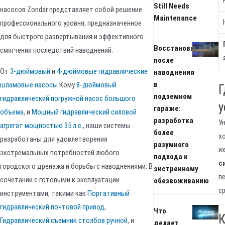
Still Needs
насосов Zondar представляет собой решение
Maintenance
профессионального уровня, предназначенное
для быстрого развертывания и эффективного
Восстановление
смягчения последствий наводнений.
после
От
3-дюймовый
и
4-дюймовые гидравлические
наводнения
в
шламовые насосы
Кому
8-дюймовый
Г
подземном
гидравлический погружной насос большого
у
гараже:
объема
, и
Мощный гидравлический силовой
разработка
У
агрегат мощностью 35 л.с.
, наши системы
более
х
разработаны для удовлетворения
разумного
и
экстремальных потребностей любого
подхода к
с
городского дренажа и борьбы с наводнениями. В
экстренному
п
сочетании с готовыми к эксплуатации
обезвоживанию
с
инструментами, такими как
Портативный
гидравлический почтовой привод
,
Что
К
Гидравлический съемник столбов ручной
, и
делает