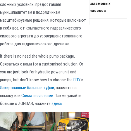
шламовых
сложных условиях, предоставляя
насосов
муниципалитетам и подрядчикам
масштабируемые решения, которые включают
в себя все, от компактного гидравлического
силового агрегата до усовершенствованного
робота для гидравлического дренажа.
If there is no need the whole pump package,
Связаться с нами for a customised solution. Or
you are just look for hydraulic power unit and
pumps, but don’t know how to choose the
ГПУ
и
Лакированные бальные туфли
, нажмите на
ссылку, или
Связаться с нами
. Также узнайте
больше о ZONDAR, нажмите
здесь
.