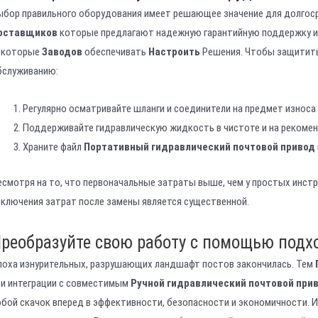
ыбор правильного оборудования имеет решающее значение для долгос
оставщиков
которые предлагают надежную гарантийную поддержку и 
екоторые
Заводов
обеспечивать
Настроить
Решения. Чтобы защитить
бслуживанию:
Регулярно осматривайте шланги и соединители на предмет износа 
Поддерживайте гидравлическую жидкость в чистоте и на рекомен
Храните файл
Портативный гидравлический почтовой привод
есмотря на то, что первоначальные затраты выше, чем у простых инстр
сключения затрат после замены является существенной.
реобразуйте свою работу с помощью подх
поха изнурительных, разрушающих ландшафт постов закончилась. Тем
ри интеграции с совместимым
Ручной гидравлический почтовой при
обой скачок вперед в эффективности, безопасности и экономичности. И