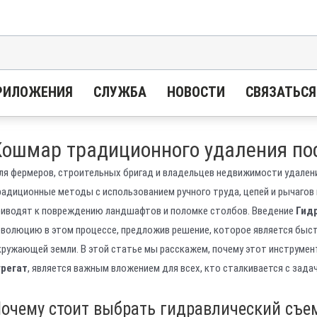
РИЛОЖЕНИЯ
СЛУЖБА
НОВОСТИ
СВЯЗАТЬСЯ
Кошмар традиционного удаления по
ля фермеров, строительных бригад и владельцев недвижимости удалени
радиционные методы с использованием ручного труда, цепей и рычагов 
риводят к повреждению ландшафтов и поломке столбов. Введение
Гид
еволюцию в этом процессе, предложив решение, которое является быст
кружающей земли. В этой статье мы расскажем, почему этот инструмент
грегат
, является важным вложением для всех, кто сталкивается с зада
очему стоит выбрать гидравлический съе