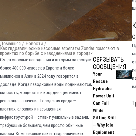
ш
К
с
Домашняя
/
Новости
/
П
Как гидравлические насосные агрегаты Zondar помогают в
проектах по борьбе с наводнениями в городах
м
СВЯЗЫВАТЬ
Смертоносные наводнения и штормы затронули
с
СООБЩЕНИЯ
более 400 000 человек в Европе и более
г
Your
миллионов в Азии в 2024 году, говорится в
п
Rescue
докладе. Когда паводковые воды поднимаются,
и
Hydraulic
скорость, мощность и координация имеют
Power Unit
решающее значение. Городская среда —
Т
Can Fail
плотная, сложная и насыщенная
While
инфраструктурой — ставит уникальные задачи,
Sitting Still
— Why Idle
требующие большего, чем просто обычные
Equipment
насосы. Комплексный пакет гидравлических