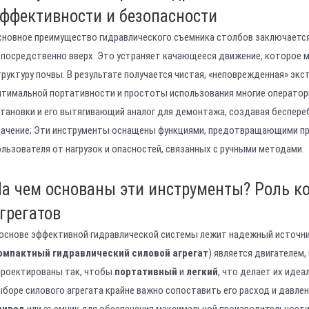
ффективности и безопасности
сновное преимущество гидравлического съемника столбов заключается
епосредственно вверх. Это устраняет качающееся движение, которое
труктуру почвы. В результате получается чистая, «неповрежденная» эк
птимальной портативности и простоты использования многие операт
становки и его вытягивающий аналог для демонтажа, создавая беспере
начение; Эти инструменты оснащены функциями, предотвращающими п
ользователя от нагрузок и опасностей, связанных с ручными методами.
а чем основаны эти инструменты? Роль к
грегатов
 основе эффективной гидравлической системы лежит надежный источни
омпактный гидравлический силовой агрегат
) является двигателем
проектированы так, чтобы
портативный
и
легкий
, что делает их иде
ыборе силового агрегата крайне важно сопоставить его расход и давле
ривод
или съемник для обеспечения максимальной производительност