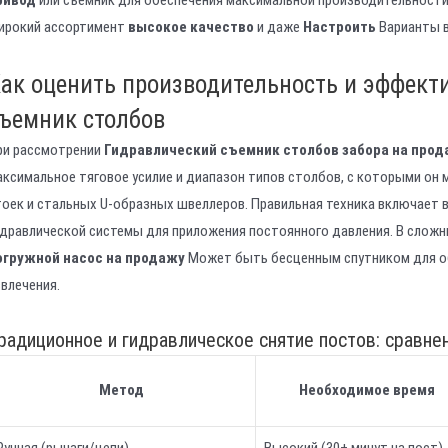
ирокий ассортимент
высокое качество
и даже
Настроить
Варианты в
ак оценить производительность и эффект
ъемник столбов
ри рассмотрении
Гидравлический съемник столбов забора на про
аксимальное тяговое усилие и диапазон типов столбов, с которыми он
тоек и стальных U-образных швеллеров. Правильная техника включает в
идравлической системы для приложения постоянного давления. В сложны
огружной насос на продажу
Может быть бесценным спутником для обе
звлечения.
радиционное и гидравлическое снятие постов: сравне
Метод
Необходимое время