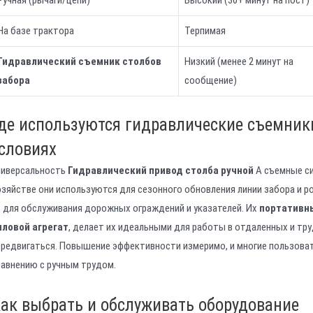
Ручная (рычаги/цепи)
Высокий (30+ минут на пост)
На базе трактора
Терпимая
Гидравлический съемник столбов
Низкий (менее 2 минут на
забора
сообщение)
де используются гидравлические съемник
словиях
ниверсальность
Гидравлический привод столба ручной
А съемные си
озяйстве они используются для сезонного обновления линии забора и 
х для обслуживания дорожных ограждений и указателей. Их
портативн
иловой агрегат
, делает их идеальными для работы в отдаленных и тру
ередвигаться. Повышение эффективности измеримо, и многие пользова
равнению с ручным трудом.
ак выбрать и обслуживать оборудование