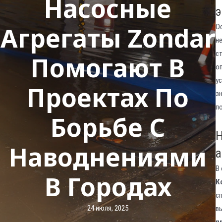
Насосные
э
Агрегаты Zondar
О
н
с
Помогают В
о
у
Проектах По
з
п
Борьбе С
Н
Наводнениями
а
В
В Городах
К
с
24 июля, 2025
в
п