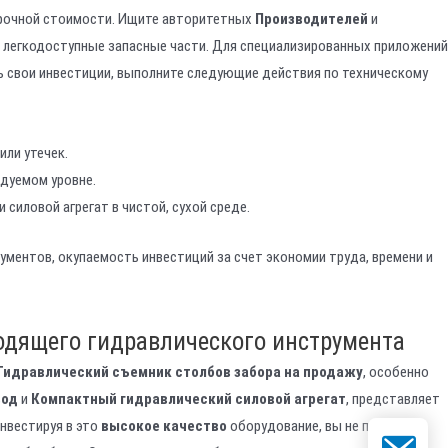
рочной стоимости. Ищите авторитетных
Производителей
и
легкодоступные запасные части. Для специализированных приложений
 свои инвестиции, выполните следующие действия по техническому
или утечек.
дуемом уровне.
и силовой агрегат в чистой, сухой среде.
ументов, окупаемость инвестиций за счет экономии труда, времени и
одящего гидравлического инструмента
Гидравлический съемник столбов забора на продажу
, особенно
вод
и
Компактный гидравлический силовой агрегат
, представляет
нвестируя в это
высокое качество
оборудование, вы не просто
Электронн