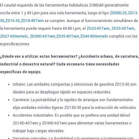
El caudal requerido de las herramientas hidráulicas ZONDAR generalmente
oscila entre 1 y 40 Lpm para una sola herramienta, luego el tipo
ZD09D-25
,
ZD13-
30
,
ZD16-35
,
ZD18-40Twin
se cumplen. Aunque el funcionamiento simultáneo de
la herramienta puede requerir hasta 40-80 Lpm, el
ZD23-45Twin
,
ZD25-50Twin
,
ZD27-60Gemelo
,
ZD30D-60Twin
,ZD35-80Twin
,
ZD40-80Gemelo
cumplirá con las
especificaciones.
¿Dónde vas a utilizar estas herramientas? ¿Accidente urbano, de carretera,
industrial o desastre natural? Cada escenario tiene necesidades
específicas de equipo.
Urbano: Las unidades compactas y silenciosas de gasolina ZD13-30 son
ideales para un despliegue rápido en espacios reducidos.
Carretera: La portabilidad y la rapidez de arranque son fundamentales:
elija unidades móviles ligeras ZD13D-30 para la extracción de vehículos.
Accidentes industriales: Es posible que se prefiera una unidad diésel
ZD18D-40Twin y ZD30D-60Twin para alimentar varias herramientas o
trabajar bajo cargas elevadas.
Desastres naturales: La durabilidad y la resistencia a la intemperie son