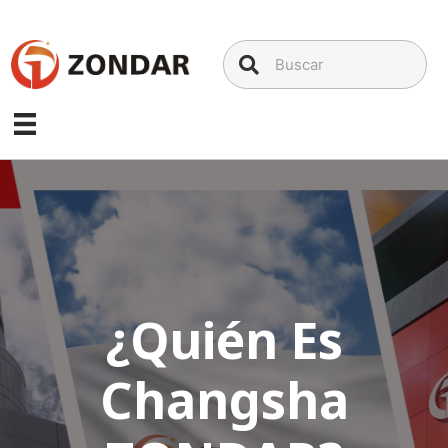
Saltar
al
contenido
¿Quién Es
Changsha