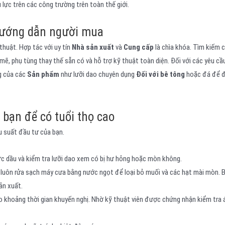
lực trên các công trường trên toàn thế giới.
Hướng dẫn người mua
thuật. Hợp tác với uy tín
Nhà sản xuất
và
Cung cấp
là chìa khóa. Tìm kiếm 
ẽ, phụ tùng thay thế sẵn có và hỗ trợ kỹ thuật toàn diện. Đối với các yêu cầu
ng của các
Sản phẩm
như lưỡi dao chuyên dụng
Đối với bê tông
hoặc đá để 
 bạn để có tuổi thọ cao
ệu suất đầu tư của bạn.
mức dầu và kiểm tra lưỡi dao xem có bị hư hỏng hoặc mòn không.
 luôn rửa sạch máy cưa bằng nước ngọt để loại bỏ muối và các hạt mài mòn. B
ản xuất.
o khoảng thời gian khuyến nghị. Nhờ kỹ thuật viên được chứng nhận kiểm tra 