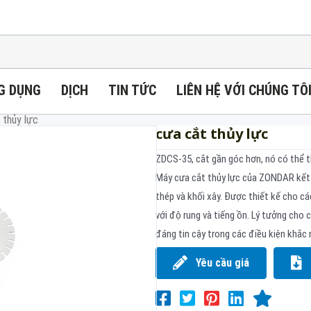
G DỤNG
DỊCH
TIN TỨC
LIÊN HỆ VỚI CHÚNG TÔ
 thủy lực
cưa cắt thủy lực
ZDCS-35, cắt gần góc hơn, nó có thể t
Máy cưa cắt thủy lực của ZONDAR kết 
thép và khối xây. Được thiết kế cho c
với độ rung và tiếng ồn. Lý tưởng cho
đáng tin cậy trong các điều kiện khắc 
Yêu cầu giá