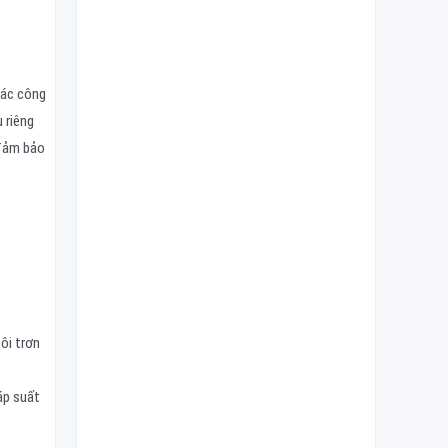
các công
 riêng
đảm bảo
ôi trơn
áp suất