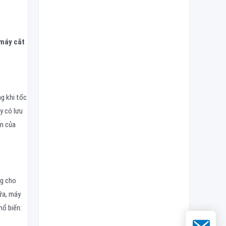
máy cắt
ng khi tốc
y có lưu
ồn của
ng cho
ữa, máy
hổ biến:
Email