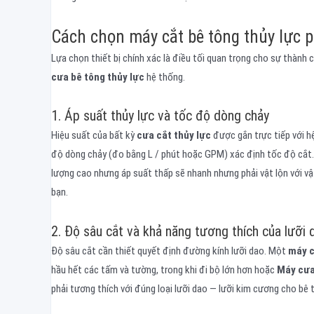
Cách chọn máy cắt bê tông thủy lực p
Lựa chọn thiết bị chính xác là điều tối quan trọng cho sự thành 
cưa bê tông thủy lực
hệ thống.
1. Áp suất thủy lực và tốc độ dòng chảy
Hiệu suất của bất kỳ
cưa cắt thủy lực
được gắn trực tiếp với hệ
độ dòng chảy (đo bằng L / phút hoặc GPM) xác định tốc độ cắt.
lượng cao nhưng áp suất thấp sẽ nhanh nhưng phải vật lộn với v
bạn.
2. Độ sâu cắt và khả năng tương thích của lưỡi 
Độ sâu cắt cần thiết quyết định đường kính lưỡi dao. Một
máy c
hầu hết các tấm và tường, trong khi đi bộ lớn hơn hoặc
Máy cưa
phải tương thích với đúng loại lưỡi dao — lưỡi kim cương cho bê