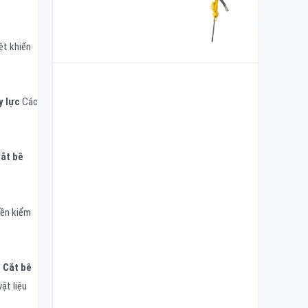
ệt khiến
y lực
Các
ắt bê
yền kiểm
c
Cắt bê
ật liệu