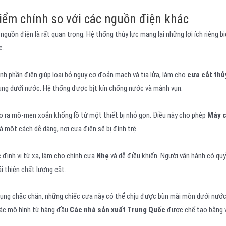
iểm chính so với các nguồn điện khác
 nguồn điện là rất quan trọng. Hệ thống thủy lực mang lại những lợi ích riêng bi
c.
h phần điện giúp loại bỏ nguy cơ đoản mạch và tia lửa, làm cho
cưa cắt thủ
ụng dưới nước. Hệ thống được bịt kín chống nước và mảnh vụn.
o ra mô-men xoắn khổng lồ từ một thiết bị nhỏ gọn. Điều này cho phép
Máy c
 một cách dễ dàng, nơi cưa điện sẽ bị đình trệ.
định vị từ xa, làm cho chính cưa
Nhẹ
và dễ điều khiển. Người vận hành có qu
i thiện chất lượng cắt.
ụng chắc chắn, những chiếc cưa này có thể chịu được bùn mài mòn dưới nướ
c mô hình từ hàng đầu
Các nhà sản xuất Trung Quốc
được chế tạo bằng v