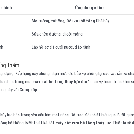
n hình
Ứng dụng chính
Mở tường, cắt ống,
Đối với bê tông
Phá hủy
Sửa chữa đường, di dời móng
nh
Lập hồ sơ đá dưới nước, đào rãnh
ống thấm
g lượng. Xếp hạng này chứng nhận mức độ bảo vệ chống lại các vật rắn và chấ
 phần bên trong của
máy cắt bê tông thủy lực
được bảo vệ hoàn toàn khỏi 
ạng này với
Cung cấp
.
y lực bên trong yêu cầu làm mát riêng. Bộ trao đổi nhiệt hiệu quả là rất qua
hỏng hệ thống. Một thiết kế tốt
máy cắt cưa bê tông thủy lực
Thiết bị sẽ d