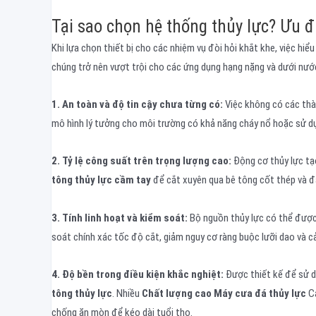
Tại sao chọn hệ thống thủy lực? Ưu đ
Khi lựa chọn thiết bị cho các nhiệm vụ đòi hỏi khắt khe, việc hiểu
chúng trở nên vượt trội cho các ứng dụng hạng nặng và dưới nướ
1. An toàn và độ tin cậy chưa từng có:
Việc không có các thàn
mô hình lý tưởng cho môi trường có khả năng cháy nổ hoặc sử d
2. Tỷ lệ công suất trên trọng lượng cao:
Động cơ thủy lực tạ
tông thủy lực cầm tay
để cắt xuyên qua bê tông cốt thép và đá
3. Tính linh hoạt và kiểm soát:
Bộ nguồn thủy lực có thể được 
soát chính xác tốc độ cắt, giảm nguy cơ ràng buộc lưỡi dao và cả
4. Độ bền trong điều kiện khắc nghiệt:
Được thiết kế để sử d
tông thủy lực
. Nhiều
Chất lượng cao
Máy cưa đá thủy lực
Cá
chống ăn mòn để kéo dài tuổi thọ.