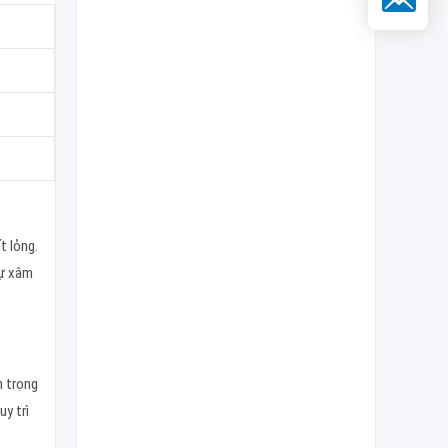
t lỏng.
sự xâm
n trọng
uy trì