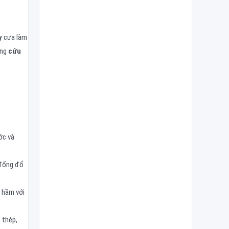
y
cưa làm
ong
cứu
ớc và
 đống đổ
 hầm với
 thép,