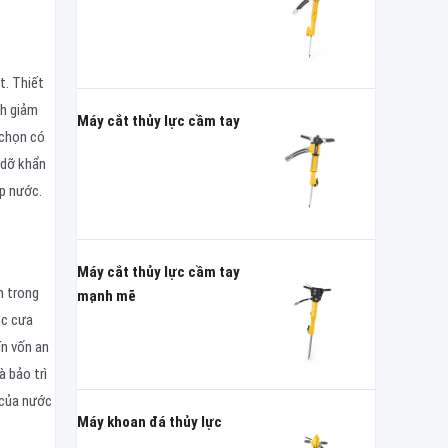
t. Thiết
nh giảm
Máy cắt thủy lực cầm tay
 chọn có
 dỡ khẩn
ập nước.
Máy cắt thủy lực cầm tay
n trong
mạnh mẽ
ặc cưa
ín vốn an
 bảo trì
 của nước
Máy khoan đá thủy lực