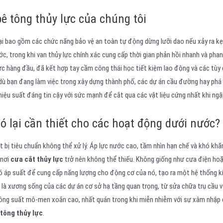
ê tông thủy lực của chúng tôi
ại bao gồm các chức năng bảo vệ an toàn tự động dừng lưỡi dao nếu xảy ra kẹ
c, trong khi van thủy lực chính xác cung cấp thời gian phản hồi nhanh và pha
lực hàng đầu, đã kết hợp tay cầm công thái học tiết kiệm lao động và các tùy
dù bạn đang làm việc trong xây dựng thành phố, các dự án cầu đường hay phá
hiệu suất đáng tin cậy với sức mạnh để cắt qua các vật liệu cứng nhất khi ng
nó lại cần thiết cho các hoạt động dưới nước?
bị tiêu chuẩn không thể xử lý. Áp lực nước cao, tầm nhìn hạn chế và khó khă
 nơi
cưa cắt thủy lực
trở nên không thể thiếu. Không giống như cưa điện ho
ó áp suất để cung cấp năng lượng cho động cơ của nó, tạo ra một hệ thống k
à xương sống của các dự án cơ sở hạ tầng quan trọng, từ sửa chữa trụ cầu và
ông suất mô-men xoắn cao, nhất quán trong khi miễn nhiễm với sự xâm nhập
 tông thủy lực
.