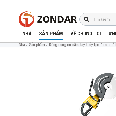
Chuyển
đến
nội
dung
NHÀ
SẢN PHẨM
VỀ CHÚNG TÔI
ỨN
Nhà
/
Sản phẩm
/
Dòng dụng cụ cầm tay thủy lực
/
cưa cắt