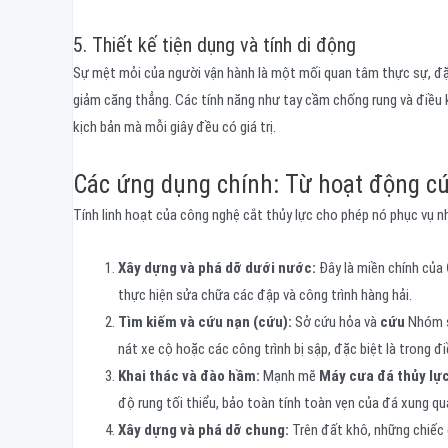
5. Thiết kế tiện dụng và tính di động
Sự mệt mỏi của người vận hành là một mối quan tâm thực sự, đặ
giảm căng thẳng. Các tính năng như tay cầm chống rung và điều k
kịch bản mà mỗi giây đều có giá trị.
Các ứng dụng chính: Từ hoạt động cứ
Tính linh hoạt của công nghệ cắt thủy lực cho phép nó phục vụ n
Xây dựng và phá dỡ dưới nước:
Đây là miền chính của
thực hiện sửa chữa các đập và công trình hàng hải.
Tìm kiếm và cứu nạn (
cứu
):
Sở cứu hỏa và
cứu
Nhóm 
nát xe cộ hoặc các công trình bị sập, đặc biệt là trong đi
Khai thác và đào hầm:
Mạnh mẽ
Máy cưa đá thủy lự
độ rung tối thiểu, bảo toàn tính toàn vẹn của đá xung qu
Xây dựng và phá dỡ chung:
Trên đất khô, những chiếc 