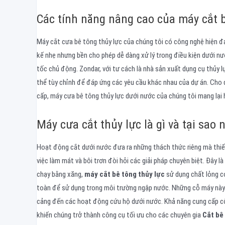
Các tính năng nâng cao của máy cắt b
Máy cắt cưa bê tông thủy lực của chúng tôi có công nghệ hiện đ
kế nhẹ nhưng bền cho phép dễ dàng xử lý trong điều kiện dưới nướ
tốc chủ động. Zondar, với tư cách là nhà sản xuất dụng cụ thủy 
thể tùy chỉnh để đáp ứng các yêu cầu khác nhau của dự án. Cho 
cấp, máy cưa bê tông thủy lực dưới nước của chúng tôi mang lại 
Máy cưa cắt thủy lực là gì và tại sao 
Hoạt động cắt dưới nước đưa ra những thách thức riêng mà thiết 
việc làm mát và bôi trơn đòi hỏi các giải pháp chuyên biệt. Đây là
chạy bằng xăng,
máy cắt bê tông thủy lực
sử dụng chất lỏng c
toàn để sử dụng trong môi trường ngập nước. Những cỗ máy này l
cảng đến các hoạt động cứu hộ dưới nước. Khả năng cung cấp c
khiến chúng trở thành công cụ tối ưu cho các chuyên gia
Cắt bê