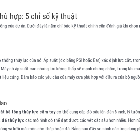
hù hợp: 5 chỉ số kỹ thuật
công của dự án. Dưới đây là năm chỉ báo kỹ thuật chính cần đánh giá khi chọn
 thống thủy lực của nó. Áp suất (đo bằng PSI hoặc Bar) xác định lực cắt, tro
 Máy có áp suất cao nhưng lưu lượng thấp sẽ mạnh nhưng chậm, trong khi má
ật liệu cứng. Đảm bảo các yêu cầu của máy cưa phù hợp với đầu ra của bộ ngu
dao
ắt bê tông thủy lực cầm tay
có thể cung cấp độ sâu lên đến 6 inch, lý tưở
 đá thủy lực
các mô hình có thể đạt được các vết cắt sâu hơn nhiều. Hơn n
 tông và lưỡi mài mòn cho thép hoặc đá. Bảng sau đây so sánh các ứng dụng p