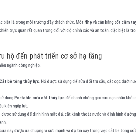
c biệt là trong môi trường đầy thách thức. Một
Nhẹ
và cân bằng tốt
cầm ta
hiển trực quan rất quan trọng đối với độ chính xác và an toàn, đặc biệt là tr
u hộ đến phát triển cơ sở hạ tầng
hiều ngành công nghiệp.
Cắt bê tông thủy lực
. Nó được sử dụng để sửa đổi trụ cầu, cắt cọc dưới nư
sử dụng
Portable
cưa cắt thủy lực
để nhanh chóng giải cứu nạn nhân khỏi
ều kiện ngập lụt.
c
được sử dụng để định hình mặt đá, cắt kênh thoát nước và định hình đường
anh.
cưa này được ưa chuộng vì sức mạnh và độ tin cậy trong việc cắt bê tông cốt