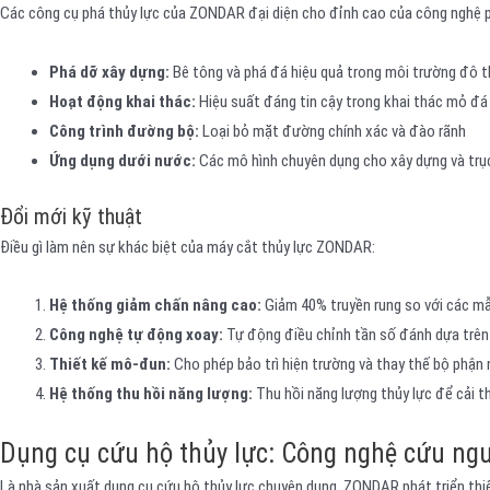
Các công cụ phá thủy lực của ZONDAR đại diện cho đỉnh cao của công nghệ ph
Phá dỡ xây dựng:
Bê tông và phá đá hiệu quả trong môi trường đô t
Hoạt động khai thác:
Hiệu suất đáng tin cậy trong khai thác mỏ đá
Công trình đường bộ:
Loại bỏ mặt đường chính xác và đào rãnh
Ứng dụng dưới nước:
Các mô hình chuyên dụng cho xây dựng và trục
Đổi mới kỹ thuật
Điều gì làm nên sự khác biệt của máy cắt thủy lực ZONDAR:
Hệ thống giảm chấn nâng cao:
Giảm 40% truyền rung so với các m
Công nghệ tự động xoay:
Tự động điều chỉnh tần số đánh dựa trên 
Thiết kế mô-đun:
Cho phép bảo trì hiện trường và thay thế bộ phận
Hệ thống thu hồi năng lượng:
Thu hồi năng lượng thủy lực để cải th
Dụng cụ cứu hộ thủy lực: Công nghệ cứu ng
Là nhà sản xuất dụng cụ cứu hộ thủy lực chuyên dụng, ZONDAR phát triển thiế