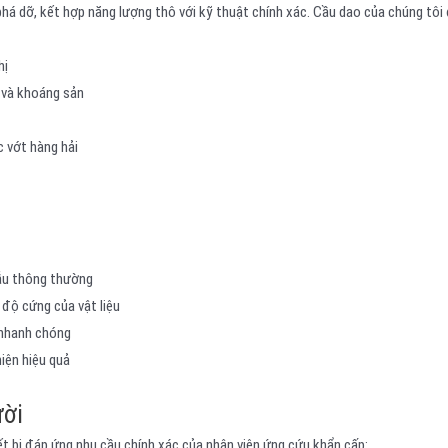
á dỡ, kết hợp năng lượng thô với kỹ thuật chính xác. Cầu dao của chúng tôi 
hị
 và khoáng sản
 vớt hàng hải
ẫu thông thường
độ cứng của vật liệu
 nhanh chóng
iện hiệu quả
ười
t bị đáp ứng nhu cầu chính xác của nhân viên ứng cứu khẩn cấp: