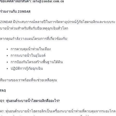
ขอแคตตาล็อกสินค้า: info@zondar.com.cn
ร่วมงานกับ ZONDAR
ZONDAR มีประสบการณ์หลายปีในการจัดหาอุปกรณ์กู้ภัยไฮดรอลิกและระบบระ
บายน้ําท่วมสําหรับทีมรับมือเหตุฉุกเฉินทั่วโลก
หากคุณกําลังวางแผนโครงการที่เกี่ยวข้องกับ:
การควบคุมน้ําท่วมในเมือง
การระบายน้ําในอุโมงค์
การป้องกันโครงสร้างพื้นฐานใต้ดิน
ปฏิบัติการกู้ภัยฉุกเฉิน
ทีมงานของเราพร้อมที่จะช่วยเหลือคุณ
FAQ
Q1: หุ่นยนต์ระบายน้ําไฮดรอลิกคืออะไร?
A1: หุ่นยนต์ระบายน้ําไฮดรอลิกเป็นเครื่องระบายน้ําท่วมที่ควบคุมจากระยะไกล