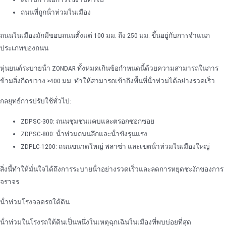
ถนนที่ถูกน้ําท่วมในเมือง
ถนนในเมืองมักมีขอบถนนตั้งแต่ 100 มม. ถึง 250 มม. ขึ้นอยู่กับการจําแนก
ประเภทของถนน
หุ่นยนต์ระบายน้ํา ZONDAR ทั้งหมดเกินข้อกําหนดนี้ด้วยความสามารถในการ
ข้ามสิ่งกีดขวาง ≥400 มม. ทําให้สามารถเข้าถึงพื้นที่น้ําท่วมได้อย่างรวดเร็ว
กลยุทธ์การปรับใช้ทั่วไป:
ZDPSC-300: ถนนชุมชนแคบและตรอกซอกซอย
ZDPSC-800: น้ําท่วมถนนลึกและน้ําขังรุนแรง
ZDPLC-1200: ถนนขนาดใหญ่ พลาซ่า และเขตน้ําท่วมในเมืองใหญ่
สิ่งนี้ทําให้มั่นใจได้ถึงการระบายน้ําอย่างรวดเร็วและลดการหยุดชะงักของการ
จราจร
น้ําท่วมโรงจอดรถใต้ดิน
น้ําท่วมในโรงรถใต้ดินเป็นหนึ่งในเหตุฉุกเฉินในเมืองที่พบบ่อยที่สุด