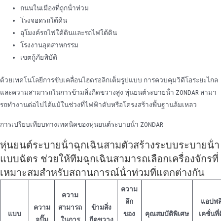
ถนนในเมืองที่ถูกน้ําท่วม
โรงจอดรถใต้ดิน
อุโมงค์รถไฟใต้ดินและรถไฟใต้ดิน
โรงงานอุตสาหกรรม
เขตกู้ภัยพิบัติ
ด้วยเทคโนโลยีการขับเคลื่อนไฮดรอลิกเต็มรูปแบบ การควบคุมวิดีโอระยะไกล
และความสามารถในการข้ามสิ่งกีดขวางสูง หุ่นยนต์ระบายน้ํา ZONDAR สามา
รถทํางานต่อไปได้แม้ในช่วงที่ไฟฟ้าดับหรือโครงสร้างพื้นฐานล้มเหลว
การเปรียบเทียบทางเทคนิคของหุ่นยนต์ระบายน้ํา ZONDAR
หุ่นยนต์ระบายน้ําฉุกเฉินสามตัวสร้างระบบระบายน้ํา
แบบฉัตร ช่วยให้ทีมฉุกเฉินสามารถเลือกเครื่องจักรที่
เหมาะสมสําหรับสถานการณ์น้ําท่วมที่แตกต่างกัน
ความ
ความ
ลึก
แอปพล
ความ
สามารถ
ข้ามสิ่ง
แบบ
ของ
คุณสมบัติพิเศษ
เคชั่นที่
จุปั๊ม
ในการ
กีดขวาง