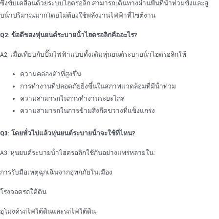
ซึ่งขับเคลื่อนด้วยระบบไฮดรอลิก สามารถเดินทางผ่านพื้นที่น้ําท่วมขังและสู
บน้ําปริมาณมากโดยไม่ต้องใช้พลังงานไฟฟ้าที่ไซต์งาน
Q2: ข้อดีของหุ่นยนต์ระบายน้ําไฮดรอลิกคืออะไร?
A2: เมื่อเทียบกับปั๊มไฟฟ้าแบบดั้งเดิมหุ่นยนต์ระบายน้ําไฮดรอลิกให้:
ความคล่องตัวที่สูงขึ้น
การทํางานที่ปลอดภัยยิ่งขึ้นในสภาพแวดล้อมที่มีน้ําท่วม
ความสามารถในการทํางานระยะไกล
ความสามารถในการข้ามสิ่งกีดขวางที่แข็งแกร่ง
Q3: โดยทั่วไปแล้วหุ่นยนต์ระบายน้ําจะใช้ที่ไหน?
A3: หุ่นยนต์ระบายน้ําไฮดรอลิกใช้กันอย่างแพร่หลายใน:
การรับมือเหตุฉุกเฉินจากอุทกภัยในเมือง
โรงจอดรถใต้ดิน
อุโมงค์รถไฟใต้ดินและรถไฟใต้ดิน