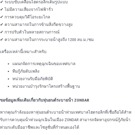
✔ ระบบขับเคลื่อนไฮดรอลิกเต็มรูปแบบ
✔ ไม่มีความเสี่ยงจากไฟฟ้ารั่ว
✔ การควบคุมวิดีโอระยะไกล
✔ ความสามารถในการข้ามสิ่งกีดขวางสูง
✔ การปรับตัวในหลายสถานการณ์
✔ ความสามารถในการระบายน้ําสูงถึง 1200 ลบ.ม./ชม.
เครื่องเหล่านี้เหมาะสําหรับ:
แผนกจัดการเหตุฉุกเฉินของเทศบาล
ทีมกู้ภัยดับเพลิง
หน่วยงานรับมือภัยพิบัติ
หน่วยงานบํารุงรักษาโครงสร้างพื้นฐาน
ขอข้อมูลเพิ่มเติมเกี่ยวกับหุ่นยนต์ระบายน้ํา ZONDAR
หากคุณกําลังมองหาหุ่นยนต์ระบายน้ําท่วมเทศบาลไฮดรอลิกที่เชื่อถือได้สําห
รับการควบคุมน้ําท่วมฉุกเฉินในเมือง ZONDAR สามารถจัดหาอุปกรณ์กู้ภัยน้ํา
ท่วมระดับมืออาชีพและโซลูชั่นที่กําหนดเองได้