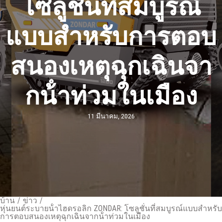
โซลูชั่นที่สมบูรณ์
แบบสําหรับการตอบ
สนองเหตุฉุกเฉินจา
กน้ําท่วมในเมือง
11 มีนาคม, 2026
บ้าน
/
ข่าว
/
หุ่นยนต์ระบายน้ําไฮดรอลิก ZONDAR: โซลูชั่นที่สมบูรณ์แบบสําหรับ
การตอบสนองเหตุฉุกเฉินจากน้ําท่วมในเมือง