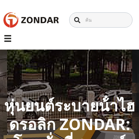
ข้าม
ไป
ที่
เนื้อหา
หุ่นยนต์ระบายน้ําไฮ
ดรอลิก ZONDAR: