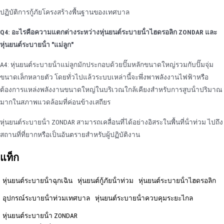
ปฏิบัติการกู้ภัยโครงสร้างพื้นฐานของเทศบาล
Q4: อะไรคือความแตกต่างระหว่างหุ่นยนต์ระบายน้ําไฮดรอลิก ZONDAR และ
หุ่นยนต์ระบายน้ํา "แม่ลูก"
A4: หุ่นยนต์ระบายน้ําแม่ลูกมักประกอบด้วยปั๊มหลักขนาดใหญ่รวมกับปั๊มจุ่ม
ขนาดเล็กหลายตัว โดยทั่วไปแล้วระบบเหล่านี้จะพึ่งพาพลังงานไฟฟ้าหรือ
ต้องการแหล่งพลังงานขนาดใหญ่ในบริเวณใกล้เคียงสําหรับการสูบน้ําปริมาณ
มากในสภาพแวดล้อมที่ค่อนข้างเสถียร
หุ่นยนต์ระบายน้ํา ZONDAR สามารถเคลื่อนที่ได้อย่างอิสระในพื้นที่น้ําท่วม ไปถึง
สถานที่ที่ยากหรือเป็นอันตรายสําหรับผู้ปฏิบัติงาน
แท็ก
หุ่นยนต์ระบายน้ําฉุกเฉิน
หุ่นยนต์กู้ภัยน้ําท่วม
หุ่นยนต์ระบายน้ําไฮดรอลิก
อุปกรณ์ระบายน้ําท่วมเทศบาล
หุ่นยนต์ระบายน้ําควบคุมระยะไกล
หุ่นยนต์ระบายน้ํา ZONDAR