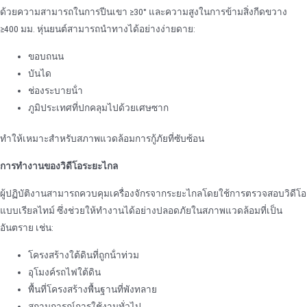
ด้วยความสามารถในการปีนเขา ≥30° และความสูงในการข้ามสิ่งกีดขวาง
≥400 มม. หุ่นยนต์สามารถนําทางได้อย่างง่ายดาย:
ขอบถนน
บันได
ช่องระบายน้ํา
ภูมิประเทศที่ปกคลุมไปด้วยเศษซาก
ทําให้เหมาะสําหรับสภาพแวดล้อมการกู้ภัยที่ซับซ้อน
การทํางานของวิดีโอระยะไกล
ผู้ปฏิบัติงานสามารถควบคุมเครื่องจักรจากระยะไกลโดยใช้การตรวจสอบวิดีโอ
แบบเรียลไทม์ ซึ่งช่วยให้ทํางานได้อย่างปลอดภัยในสภาพแวดล้อมที่เป็น
อันตราย เช่น:
โครงสร้างใต้ดินที่ถูกน้ําท่วม
อุโมงค์รถไฟใต้ดิน
พื้นที่โครงสร้างพื้นฐานที่พังทลาย
สถานการณ์การใช้งานทั่วไป