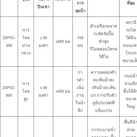
การ
ที่สุด
ปีนเขา
ลุยน้ํา
สถานี
ตัวเครื่องขนาด
การ
รถไฟ
กะทัดรัดปั๊ม
ZDPSC-
ไหล
≥ 30
700
ใต้ดิน
≥400 มม
หัวสูง
300
ปาน
องศา
มม
ถนนแค
รีโมทคอนโทรล
กลาง
โรงรถ
วิดีโอ
ขนาดเล
กา
ความคล่องตัว
ถนนน้ํ
รดํา
สะเทินน้ําสะ
การ
ท่วมลึ
ZDPSC-
≥ 30
เนิน
เทินน้ําสะเทิน
ไหล
≥400 มม
ชั้นใต้ด
800
องศา
งาน
บก การปรับตัว
สูง
ขนาด
ในน้ํา
ภูมิประเทศที่
ใหญ่
ลึก
แข็งแกร่ง
พื้นที่น้ํ
การระบายน้ํา
ท่วม