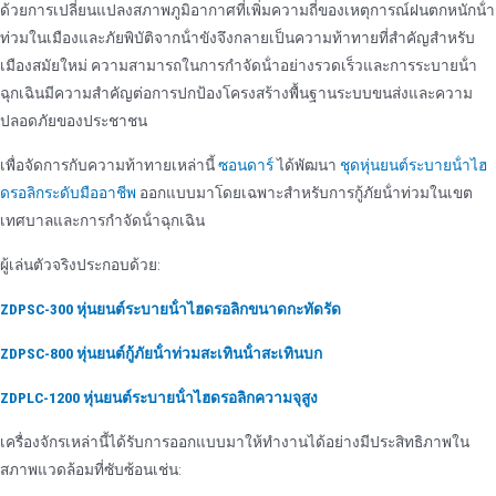
ด้วยการเปลี่ยนแปลงสภาพภูมิอากาศที่เพิ่มความถี่ของเหตุการณ์ฝนตกหนักน้ํา
ท่วมในเมืองและภัยพิบัติจากน้ําขังจึงกลายเป็นความท้าทายที่สําคัญสําหรับ
เมืองสมัยใหม่ ความสามารถในการกําจัดน้ําอย่างรวดเร็วและการระบายน้ํา
ฉุกเฉินมีความสําคัญต่อการปกป้องโครงสร้างพื้นฐานระบบขนส่งและความ
ปลอดภัยของประชาชน
เพื่อจัดการกับความท้าทายเหล่านี้
ซอนดาร์
ได้พัฒนา
ชุดหุ่นยนต์ระบายน้ําไฮ
ดรอลิกระดับมืออาชีพ
ออกแบบมาโดยเฉพาะสําหรับการกู้ภัยน้ําท่วมในเขต
เทศบาลและการกําจัดน้ําฉุกเฉิน
ผู้เล่นตัวจริงประกอบด้วย:
ZDPSC-300 หุ่นยนต์ระบายน้ําไฮดรอลิกขนาดกะทัดรัด
ZDPSC-800 หุ่นยนต์กู้ภัยน้ําท่วมสะเทินน้ําสะเทินบก
ZDPLC-1200 หุ่นยนต์ระบายน้ําไฮดรอลิกความจุสูง
เครื่องจักรเหล่านี้ได้รับการออกแบบมาให้ทํางานได้อย่างมีประสิทธิภาพใน
สภาพแวดล้อมที่ซับซ้อนเช่น: