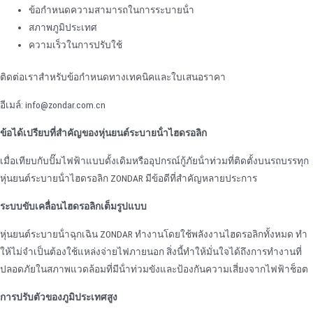
ข้อกําหนดความสามารถในการระบายน้ํา
สภาพภูมิประเทศ
ความเร็วในการปรับใช้
ติดต่อเราสําหรับข้อกําหนดทางเทคนิคและใบเสนอราคา
อีเมล์: info@zondar.com.cn
ข้อได้เปรียบที่สําคัญของหุ่นยนต์ระบายน้ําไฮดรอลิก
เมื่อเทียบกับปั๊มไฟฟ้าแบบดั้งเดิมหรืออุปกรณ์กู้ภัยน้ําท่วมที่ติดตั้งบนรถบรรทุก
หุ่นยนต์ระบายน้ําไฮดรอลิก ZONDAR มีข้อดีที่สําคัญหลายประการ
ระบบขับเคลื่อนไฮดรอลิกเต็มรูปแบบ
หุ่นยนต์ระบายน้ําฉุกเฉิน ZONDAR ทํางานโดยใช้พลังงานไฮดรอลิกทั้งหมด ทํา
ให้ไม่จําเป็นต้องใช้แหล่งจ่ายไฟภายนอก สิ่งนี้ทําให้มั่นใจได้ถึงการทํางานที่
ปลอดภัยในสภาพแวดล้อมที่มีน้ําท่วมขังและป้องกันความเสี่ยงจากไฟฟ้าช็อต
การปรับตัวของภูมิประเทศสูง