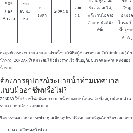
ความจุสูง, ปั๊ม
ขนาด
ซีดีพี
1200
≥ 30
700
ที่ถอดออกได้,
ใหญ่
แอล
ลบ.ม./
≥400 มม
องศา
มม
พลังงานไฮดรอ
อุโมงค์
ซี-1200
ชม
ลิกแบบมัลติฟัง
โครงสร้
ก์ชั่น
พื้นฐานท
สําคัญ
กลยุทธ์การออกแบบแบบแยกส่วนนี้ช่วยให้ทีมกู้ภัยสามารถปรับใช้อุปกรณ์กู้ภัย
น้ําท่วม ZONDAR ที่เหมาะสมได้อย่างรวดเร็ว ขึ้นอยู่กับขนาดและตําแหน่งของ
น้ําท่วม
ต้องการอุปกรณ์ระบายน้ําท่วมเทศบาล
แบบมืออาชีพหรือไม่?
ZONDAR ให้บริการโซลูชั่นการระบายน้ําท่วมแบบไฮดรอลิกที่สมบูรณ์แบบสําห
รับแผนกฉุกเฉินของเทศบาล
วิศวกรของเราสามารถช่วยคุณเลือกอุปกรณ์ที่เหมาะสมที่สุดโดยพิจารณาจาก:
ความลึกของน้ําท่วม