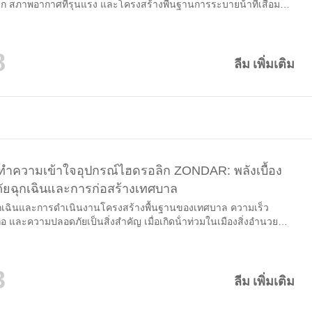
 สภาพอากาศที่รุนแรง และโครงสร้างพื้นฐานการระบายน้ําที่เสื่อม
สู่การสะสมของน้ําจํานวนมากในเขตเมือง เมื่อเกิดน้ําท่วมความ
ําจัดน้ําได้อย่างรวดเร็วและมีประสิทธิภาพจะกลายเป็นสิ่งสําคัญ สอง
ไป...
8
ลีม เพิ่มเติม
่อทําความเข้าใจอุปกรณ์ไฮดรอลิก ZONDAR: พลังเบื้อง
้ภัยฉุกเฉินและการก่อสร้างเทศบาล
ฉุกเฉินและการดําเนินงานโครงสร้างพื้นฐานของเทศบาล ความเร็ว
ือ และความปลอดภัยเป็นสิ่งสําคัญ เมื่อเกิดน้ําท่วมในเมืองสิ่งอํานวย
ดินล้มเหลวหรือโครงสร้างพื้นฐานจําเป็นต้องได้รับการซ่อมแซมอย่าง
ณ์จะต้องทํางานทันทีภายใต้สภาวะที่รุนแรง นี่คือจุดที่อุปกรณ์ไฮดรอลิก
อได้เปรียบที่ทรงพลัง ออกแบบมาสําหรับการกู้ภัยฉุกเฉิน การควบคุ
3
ิศวกรรมเทศบาล และการบํารุงรักษาโครงสร้างพื้นฐาน ZONDAR ไฮดรอ
ลีม เพิ่มเติม