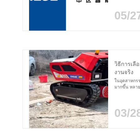
ความเป็นจริง
Emergency Saf
05/2
อุทิศให้กับการ
วิธีการเลื
งานจริง
ในอุตสาหกรรม
มากขึ้น หลายร
การฉุกเฉินจริ
สอดคล้องกับส
พร้อมกับคุณสม
03/2