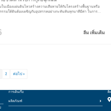
าท่วมในเมืองแผ่นดินไหวสร้างความเสียหายให้กับโครงสร้างพื้นฐานหรือ
รรมใต้ดินต้องเผชิญกับอุปสรรคอย่างกะทันหันทุกนาทีมีค่า ในการ
ภัยฉุกเฉินอุปกรณ์ที่เชื่อถือได้อาจหมายถึงความแตกต่างระหว่างภัยพิบัติ
 นี่คือจุดที่เทคโนโลยีไฮดรอลิกที่พัฒนาโดย Changsha Zondar
echnology Co., Ltd. โดดเด่น เป็นที่รู้จักในด้านการออกแบบและผลิตอุ
6
ขั้นสูง...
ลีม เพิ่มเติม
2
ต่อไป »
การเดินเรือ
ติ
ผลิตภัณฑ์
บ