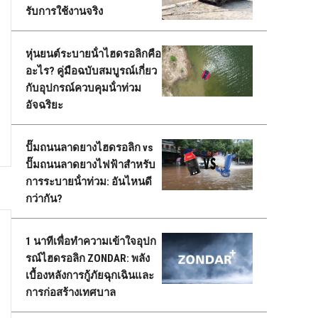
รับการใช้งานจริง
หุ่นยนต์ระบายน้ําไฮดรอลิกคือ
อะไร? คู่มือฉบับสมบูรณ์เกี่ยว
กับอุปกรณ์ควบคุมน้ําท่วม
อัจฉริยะ
ปั๊มถนนลาดยางไฮดรอลิก vs
ปั๊มถนนลาดยางไฟฟ้าสําหรับ
การระบายน้ําท่วม: อันไหนดี
กว่ากัน?
1 นาทีเพื่อทําความเข้าใจอุปก
รณ์ไฮดรอลิก ZONDAR: พลัง
เบื้องหลังการกู้ภัยฉุกเฉินและ
การก่อสร้างเทศบาล