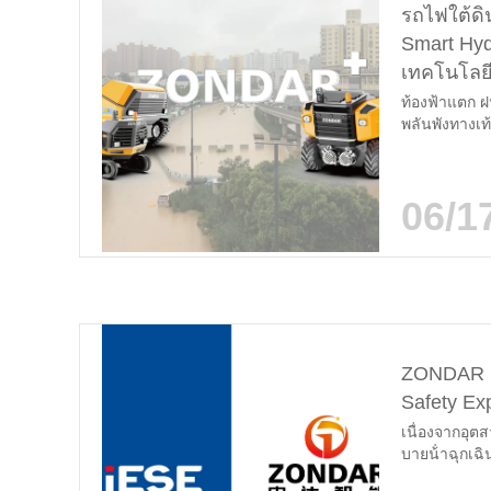
รถไฟใต้ดิน
Smart Hyd
เทคโนโลยี
ท้องฟ้าแตก ฝน
พลันพังทางเท
ลดหลั่นลงบัน
06/1
ZONDAR จะ
Safety Ex
เนื่องจากอุต
บายน้ําฉุกเฉิ
ไฮดรอลิกระด