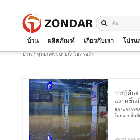
ข้าม
ไป
ที่
เนื้อหา
บ้าน
ผลิตภัณฑ์
เกี่ยวกับเรา
โปรแก
บ้าน
/
หุ่นยนต์ระบายน้ําไฮดรอลิก
การกู้คืน
ฉลาดขึ้นส
สภาพอากาศสุดข
ในหลายพื้นที
ไฟฟ้าเดิมที
ฉับพลันที่อาจท
ท่วมสามารถกร