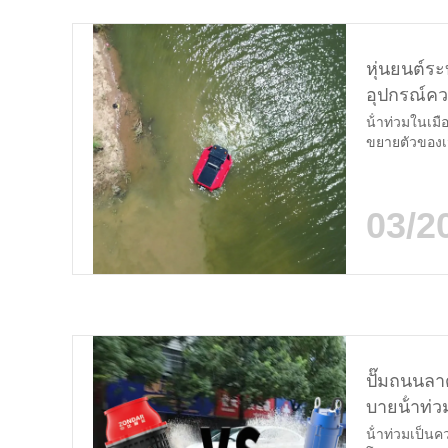
หุ่นยนต์ระ
อุปกรณ์ควบ
น้ําท่วมในเมื
ขยายตัวของเ
อากาศที่รุนแร
เทศบาลหลายแ
รวดเร็วในถนน
03/2
ปั๊มถนนลา
บายน้ําท่ว
น้ําท่วมเป็นคว