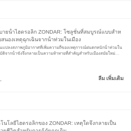
ะบายน้ําไฮดรอลิก ZONDAR: โซลูชั่นที่สมบูรณ์แบบสําห
สนองเหตุฉุกเฉินจากน้ําท่วมในเมือง
ยนแปลงสภาพภูมิอากาศที่เพิ่มความถี่ของเหตุการณ์ฝนตกหนักน้ําท่วมใน
บัติจากน้ําขังจึงกลายเป็นความท้าทายที่สําคัญสําหรับเมืองสมัยใหม่
การกําจัดน้ําอย่างรวดเร็วและการระบายน้ําฉุกเฉินมีความสําคัญต่อ
รงสร้างพื้นฐานระบบขนส่งและความปลอดภัยของประชาชน เพื่อ
มท้าทายเหล่านี้ ZONDAR ได้พัฒนาชุดหุ่นยนต์ระบายน้ําไฮดรอลิกระ
1
ี่ออกแบบมาโดยเฉพาะ...
ลีม เพิ่มเติม
โนโลยีไฮดรอลิกของ ZONDAR: เหตุใดจึงกลายเป็น
่วยชีวิตสําหรับการกู้ภัยฉุกเฉิน