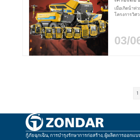
เมื่อเกิดน้ํ
โครงการวิศวก
ปฏิบัติการกู้
และการกู้คืน
Intelligent T
03/0
ปกรณ์ไฮดรอลิก
1
กู้ภัยฉุกเฉิน, การบํารุงรักษาการก่อสร้าง, ผู้ผลิตการออกแบ