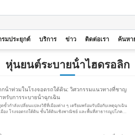
รมประยุกต์
บริการ
ข่าว
ติดต่อเรา
ค้นหา
หุ่นยนต์ระบายน้ําไฮดรอลิก
จากน้ําท่วมในโรงจอดรถใต้ดิน: วิศวกรรมแนวทางที่ชาญ
ําหรับการระบายน้ําฉุกเฉิน
ั้วกําลังเปลี่ยนแปลงวิธีที่เมืองต่าง ๆ เตรียมพร้อมรับมือกับเหตุฉุกเฉิน
่เมือง โรงจอดรถใต้ดิน ชั้นใต้ดินเชิงพาณิชย์ และพื้นที่สาธารณูปโภค
ถูกออกแบบมาสําหรับสภาพการระบายน้ําปกติ—ไม่ใช่สําหรับฝนตกหนัก
ําให้เครือข่ายระบายน้ําผิวดินล้นภายในไม่กี่นาที ต่างจากพื้นที่เปิดที่น้ํา
ะจายตัวได้ตามธรรมชาติ พื้นที่ใต้ดินสร้าง...