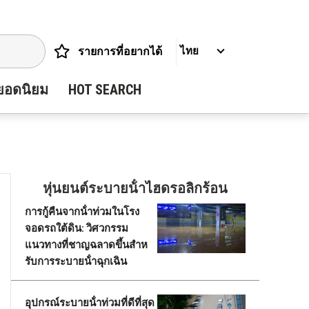
รายการที่อยากได้
ไทย
ยอดนิยม
HOT SEARCH
หุ่นยนต์ระบายน้ําไฮดรอลิกร้อน
การกู้คืนจากน้ําท่วมในโรง
จอดรถใต้ดิน: วิศวกรรม
แนวทางที่ชาญฉลาดขึ้นสําห
รับการระบายน้ําฉุกเฉิน
อุปกรณ์ระบายน้ําท่วมที่ดีที่สุด