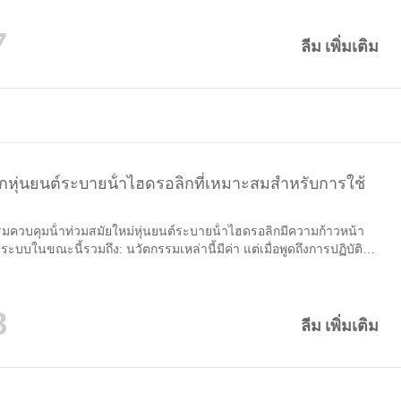
 ในปีนี้ ZONDAR จะยังคงอยู่ที่งาน Guangzhou International
ety Expo 2026 ซึ่งเป็นหนึ่งในนิทรรศการที่ทรงอิทธิพลที่สุดของจีนที่
7
ดับเพลิงเทคโนโลยีกู้ภัยฉุกเฉิน,...
ลีม เพิ่มเติม
อกหุ่นยนต์ระบายน้ําไฮดรอลิกที่เหมาะสมสําหรับการใช้
ควบคุมน้ําท่วมสมัยใหม่หุ่นยนต์ระบายน้ําไฮดรอลิกมีความก้าวหน้า
ะบบในขณะนี้รวมถึง: นวัตกรรมเหล่านี้มีค่า แต่เมื่อพูดถึงการปฏิบัติ
งคําถามสําคัญข้อหนึ่งมีความสําคัญมากกว่าสิ่งอื่นใด: คุณสมบัติเหล่านี้
ภาพการทํางานจริงของคุณหรือไม่? หุ่นยนต์ระบายน้ําในปัจจุบันมา
บัติมากกว่าที่เคย...
8
ลีม เพิ่มเติม