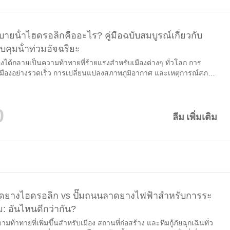
บายน้ําไฮดรอลิกคืออะไร? คู่มือฉบับสมบูรณ์เกี่ยวกับ
คุมน้ําท่วมอัจฉริยะ
องได้กลายเป็นความท้าทายที่ร้ายแรงสําหรับเมืองต่างๆ ทั่วโลก การ
มืองอย่างรวดเร็ว การเปลี่ยนแปลงสภาพภูมิอากาศ และเหตุการณ์สภาพ
งบ่อยขึ้นทําให้การควบคุมน้ําท่วมเป็นสิ่งสําคัญที่สุดสําหรับรัฐบาล
ห่ง เมื่อฝนตกหนักท่วมระบบระบายน้ําน้ําสามารถสะสมได้อย่าง
อุโมงค์สถานีรถไฟใต้ดินโรงจอดรถใต้ดินและสถานที่ก่อสร้าง ใน...
0
ลีม เพิ่มเติม
ดยางไฮดรอลิก vs ปั๊มถนนลาดยางไฟฟ้าสําหรับการระ
ม: อันไหนดีกว่ากัน?
ามท้าทายที่เพิ่มขึ้นสําหรับเมือง สถานที่ก่อสร้าง และทีมกู้ภัยฉุกเฉินทั่ว