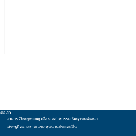
ดต่อเรา
อาคาร Zhongchuang เมืองอุตสาหกรรม Sany เขตพัฒนา
เศรษฐกิจฉางซามณฑลหูหนานประเทศจีน