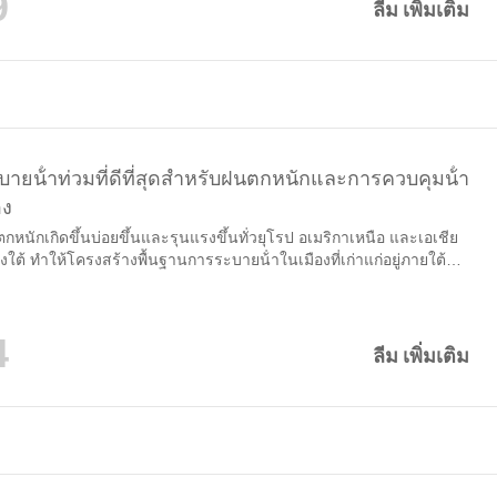
9
ลีม เพิ่มเติม
ายน้ําท่วมที่ดีที่สุดสําหรับฝนตกหนักและการควบคุมน้ํา
อง
กหนักเกิดขึ้นบ่อยขึ้นและรุนแรงขึ้นทั่วยุโรป อเมริกาเหนือ และเอเชีย
ใต้ ทําให้โครงสร้างพื้นฐานการระบายน้ําในเมืองที่เก่าแก่อยู่ภายใต้
ม่เคยมีมาก่อน ระบบท่อระบายน้ําแบบตายตัวแบบดั้งเดิมมักล้มเหลวใน
ลื่นพายุอย่างกะทันหันซึ่งนําไปสู่น้ําขังบนถนนน้ําท่วมอุโมงค์น้ําท่วม
ารจราจรเป็นอัมพาตและแม้กระทั่งความเสียหายของโครงสร้างต่อสิ่ง
4
ะดวกของเทศบาล สําหรับ...
ลีม เพิ่มเติม