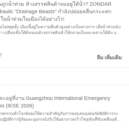
ถูกน้ําท่วม ห้างสรรพสินค้าจมอยู่ใต้น้ํา? ZONDAR
raulic "Drainage Beasts" กําลังปล่อยคลื่นกระแทก
ในน้ําท่วมในเมืองได้อย่างไร!
ไม่หยุดยั้ง เมืองนี้อยู่ในความตื่นตัวสูงอย่างเป็นทางการ เมื่อน้ําท่วมฉับ
้า เปลี่ยนชั้นใต้ดินของห้างสรรพสินค้าให้กลายเป็นทะเลสาบใต้ดิน และ
ไดรถไฟใต้ดิน เผชิญกับน้ําที่เชี่ยวกรากหลายหมื่นลูกบาศก์เมตร
7
ลีม เพิ่มเติม
อยู่ที่งาน Guangzhou International Emergency
po (IESE 2026)
สาหกรรมทั่วโลกยังคงให้ความสําคัญกับการตอบสนองต่อภัยพิบัติการระ
นปฏิบัติการกู้ภัยและอุปกรณ์ปรับใช้อย่างรวดเร็วโซลูชันที่ขับเคลื่อนด้วย
ับมืออาชีพจึงมีความสําคัญมากขึ้นในสถานการณ์ฉุกเฉินในโลกแห่ง