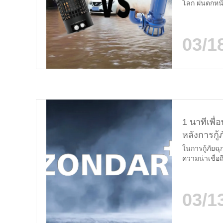
โลก ฝนตกหนัก
สภาพมักนําไป
สามารถในการก
วิธีที่ใช้กันทั่ว
03/1
1 นาทีเพื
หลังการกู
ในการกู้ภัย
ความน่าเชื่อถ
ความสะดวกใต้
เร่งด่วนอุปกร
ZONDAR ให้ข้
03/1
มน้ําท่วม ว
ลิก...