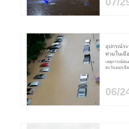
07/2
อุปกรณ์ระบ
ท่วมในเมื
เหตุการณ์ฝนต
ตะวันออกเฉียง
แรงกดดันที่ไ
การรับมือกับค
โรงรถใต้ดินก
06/2
อํานวยความส