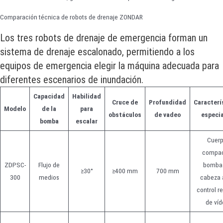
Comparación técnica de robots de drenaje ZONDAR
Los tres robots de drenaje de emergencia forman un
sistema de drenaje escalonado, permitiendo a los
equipos de emergencia elegir la máquina adecuada para
diferentes escenarios de inundación.
Capacidad
Habilidad
Cruce de
Profundidad
Caracterí
Modelo
de la
para
obstáculos
de vadeo
especi
bomba
escalar
Cuer
compac
ZDPSC-
Flujo de
bomba
≥30°
≥400 mm
700 mm
300
medios
cabeza a
control r
de víd