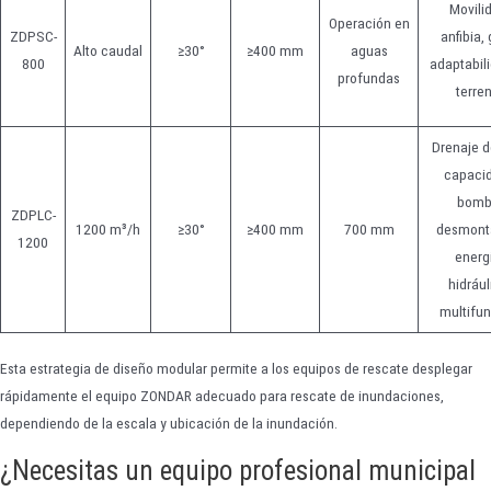
Movili
Operación en
ZDPSC-
anfibia,
Alto caudal
≥30°
≥400 mm
aguas
800
adaptabili
profundas
terre
Drenaje d
capaci
bomb
ZDPLC-
1200 m³/h
≥30°
≥400 mm
700 mm
desmont
1200
energ
hidrául
multifun
Esta estrategia de diseño modular permite a los equipos de rescate desplegar
rápidamente el equipo ZONDAR adecuado para rescate de inundaciones,
dependiendo de la escala y ubicación de la inundación.
¿Necesitas un equipo profesional municipal