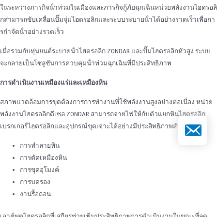
ในระหว่างภารกิจน้ําท่วมในเมืองและภารกิจกู้ภัยฉุกเฉินหน่วยพลังงานไฮดรอลิ
กสามารถขับเคลื่อนปั๊มจุ่มไฮดรอลิกและระบบระบายน้ําได้อย่างรวดเร็วเพื่อกา
รกําจัดน้ําอย่างรวดเร็ว
เมื่อรวมกับหุ่นยนต์ระบายน้ําไฮดรอลิก ZONDAR และปั๊มไฮดรอลิกหัวสูง ระบบ
จะกลายเป็นโซลูชันการควบคุมน้ําท่วมฉุกเฉินที่มีประสิทธิภาพ
การดําเนินงานเหมืองแร่และเหมืองหิน
สภาพแวดล้อมการขุดต้องการการทํางานที่ใช้พลังงานสูงอย่างต่อเนื่อง หน่วย
พลังงานไฮดรอลิกดีเซล ZONDAR สามารถจ่ายไฟให้กับตัวแยกหินไฮดรอลิก
อีเมล
เบรกเกอร์ไฮดรอลิกและอุปกรณ์ขุดเจาะได้อย่างมีประสิทธิภาพสําหรับ:
การทําลายหิน
การตัดเหมืองหิน
การขุดอุโมงค์
การบดรอง
งานรื้อถอน
เอาต์พุตไฮดรอลิกที่เสถียรช่วยเพิ่มประสิทธิภาพการดําเนินงานในขณะที่ลด