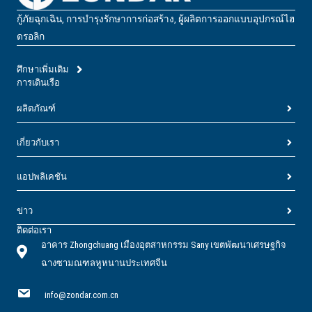
กู้ภัยฉุกเฉิน, การบํารุงรักษาการก่อสร้าง, ผู้ผลิตการออกแบบอุปกรณ์ไฮ
ดรอลิก
ศึกษาเพิ่มเติม
การเดินเรือ
ผลิตภัณฑ์
เกี่ยวกับเรา
แอปพลิเคชัน
ข่าว
ติดต่อเรา
อาคาร Zhongchuang เมืองอุตสาหกรรม Sany เขตพัฒนาเศรษฐกิจ
ฉางซามณฑลหูหนานประเทศจีน
info@zondar.com.cn