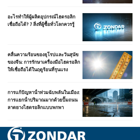
อะไรทําให้ผู้ผลิตอุปกรณ์ไฮดรอลิก
เชื่อถือได้? 7 สิ่งที่ผู้ซื้อทั่วโลกควรรู้
คลื่นความร้อนของยุโรปและวันสุนัข
ของจีน: การรักษาเครื่องมือไฮดรอลิก
ให้เชื่อถือได้ในฤดูร้อนที่รุนแรง
การแก้ปัญหาน้ําท่วมฉับพลันในเมือง:
การแยกน้ําปริมาณมากด้วยปั๊มถนน
ลาดยางไฮดรอลิกแบบพกพา