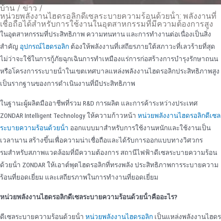
บ้าน
/
ข่าว
/
หน่วยพลังงานไฮดรอลิกดีเซลระบายความร้อนด้วยน้ํา: พลังงานที่
เชื่อถือได้สําหรับการใช้งานในอุตสาหกรรมที่มีความต้องการสูง
ในอุตสาหกรรมที่ประสิทธิภาพ ความทนทาน และการทํางานต่อเนื่องเป็นสิ่ง
สําคัญ
อุปกรณ์ไฮดรอลิก
ต้องให้พลังงานที่เสถียรภายใต้สภาวะที่เลวร้ายที่สุด
ไม่ว่าจะใช้ในการกู้ภัยฉุกเฉินการทําเหมืองแร่การก่อสร้างการบํารุงรักษาถนน
หรือโครงการระบายน้ําในเขตเทศบาลแหล่งพลังงานไฮดรอลิกประสิทธิภาพสูง
เป็นรากฐานของการดําเนินงานที่มีประสิทธิภาพ
ในฐานะผู้ผลิตมืออาชีพที่รวม R&D การผลิต และการค้าระหว่างประเทศ
ZONDAR Intelligent Technology ให้ความก้าวหน้า
หน่วยพลังงานไฮดรอลิกดีเซล
ระบายความร้อนด้วยน้ํา
ออกแบบมาสําหรับการใช้งานหนักและใช้งานเป็น
เวลานาน สร้างขึ้นเพื่อความน่าเชื่อถือและได้รับการออกแบบทางวิศวกร
รมสําหรับสภาพแวดล้อมที่มีความต้องการ สถานีไฟฟ้าดีเซลระบายความร้อน
ด้วยน้ํา ZONDAR ให้เอาต์พุตไฮดรอลิกที่ทรงพลัง ประสิทธิภาพการระบายความ
ร้อนที่ยอดเยี่ยม และเสถียรภาพในการทํางานที่ยอดเยี่ยม
หน่วยพลังงานไฮดรอลิกดีเซลระบายความร้อนด้วยน้ําคืออะไร?
ดีเซลระบายความร้อนด้วยน้ํา
หน่วยพลังงานไฮดรอลิก
เป็นแหล่งพลังงานไฮดร