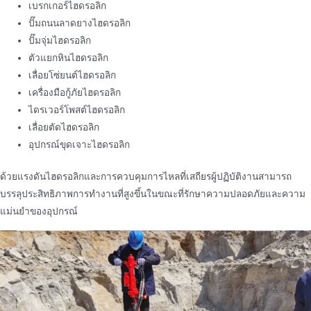
เบรกเกอร์ไฮดรอลิก
ปั๊มถนนลาดยางไฮดรอลิก
ปั๊มจุ่มไฮดรอลิก
ตัวแยกหินไฮดรอลิก
เลื่อยโซ่ยนต์ไฮดรอลิก
เครื่องมือกู้ภัยไฮดรอลิก
ไดรเวอร์โพสต์ไฮดรอลิก
เลื่อยตัดไฮดรอลิก
อุปกรณ์ขุดเจาะไฮดรอลิก
ด้วยแรงดันไฮดรอลิกและการควบคุมการไหลที่เสถียรผู้ปฏิบัติงานสามารถ
บรรลุประสิทธิภาพการทํางานที่สูงขึ้นในขณะที่รักษาความปลอดภัยและความ
แม่นยําของอุปกรณ์