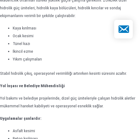
Madencilik ortamları sürekli yüksek güçte çalışma gerektirir. ZONDAR dizel
hidrolik güç üniteleri, hidrolik kaya bölücüleri, hidrolik kırıcılar ve sondaj
ekipmanlarını verimli bir şekilde çalıştırabilir:
E-posta
Kaya kırılması
Ocak kesimi
Tünel kazı
İkincil ezme
Yıkım çalışmaları
Stabil hidrolik çıkış, operasyonel verimliliği artırırken kesinti süresini azaltır.
Yol İnşası ve Belediye Mühendisliği
Yol bakımı ve belediye projelerinde, dizel güç üniteleriyle çalışan hidrolik aletler
mükemmel hareket kabiliyeti ve operasyonel esneklik sağlar.
Uygulamalar şunlardır:
Asfalt kesimi
Beton kırılması