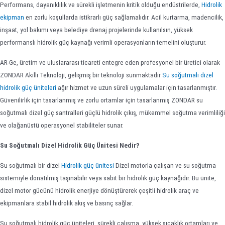
Performans, dayanıklılık ve sürekli işletmenin kritik olduğu endüstrilerde,
Hidrolik
ekipman
en zorlu koşullarda istikrarlı güç sağlamalıdır. Acil kurtarma, madencilik,
inşaat, yol bakımı veya belediye drenaj projelerinde kullanılsın, yüksek
performanslı hidrolik güç kaynağı verimli operasyonların temelini oluşturur.
AR-Ge, üretim ve uluslararası ticareti entegre eden profesyonel bir üretici olarak
ZONDAR Akıllı Teknoloji, gelişmiş bir teknoloji sunmaktadır
Su soğutmalı dizel
hidrolik güç üniteleri
ağır hizmet ve uzun süreli uygulamalar için tasarlanmıştır.
Güvenilirlik için tasarlanmış ve zorlu ortamlar için tasarlanmış ZONDAR su
soğutmalı dizel güç santralleri güçlü hidrolik çıkış, mükemmel soğutma verimliliği
ve olağanüstü operasyonel stabiliteler sunar.
Su Soğutmalı Dizel Hidrolik Güç Ünitesi Nedir?
Su soğutmalı bir dizel
Hidrolik güç ünitesi
Dizel motorla çalışan ve su soğutma
sistemiyle donatılmış taşınabilir veya sabit bir hidrolik güç kaynağıdır. Bu ünite,
dizel motor gücünü hidrolik enerjiye dönüştürerek çeşitli hidrolik araç ve
ekipmanlara stabil hidrolik akış ve basınç sağlar.
Su soğutmalı hidrolik güç üniteleri, sürekli çalışma, yüksek sıcaklık ortamları ve