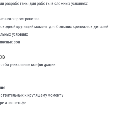
и разработаны для работы в сложных условиях:
иченного пространства
ыходной крутящий момент для больших крепежных деталей
ельных условиях
пасных зон
ов
 себя уникальные конфигурации:
ния
вствительных к крутящему моменту
ре и на шельфе