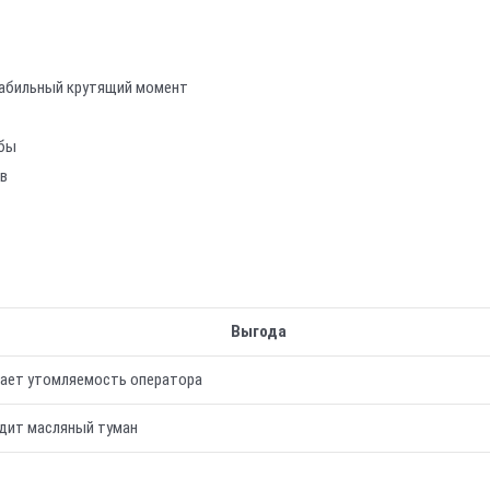
табильный крутящий момент
жбы
в
Выгода
ает утомляемость оператора
дит масляный туман