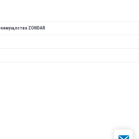
реимущества ZONDAR
Электронн