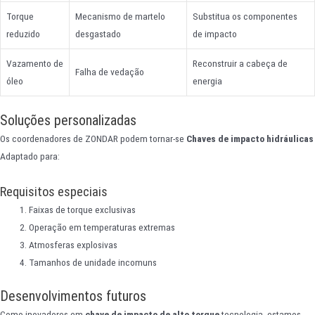
Torque
Mecanismo de martelo
Substitua os componentes
reduzido
desgastado
de impacto
Vazamento de
Reconstruir a cabeça de
Falha de vedação
óleo
energia
Soluções personalizadas
Os coordenadores de ZONDAR podem tornar-se
Chaves de impacto hidráulicas
Adaptado para:
Requisitos especiais
Faixas de torque exclusivas
Operação em temperaturas extremas
Atmosferas explosivas
Tamanhos de unidade incomuns
Desenvolvimentos futuros
Como inovadores em
chave de impacto de alto torque
tecnologia, estamos