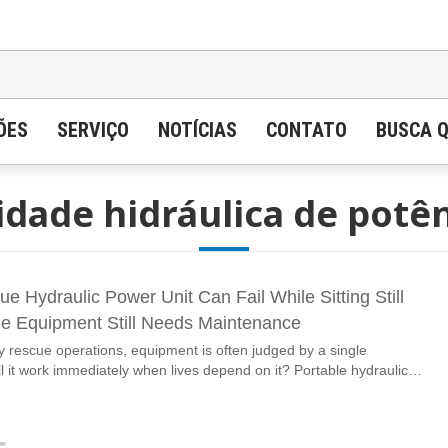
ÕES
SERVIÇO
NOTÍCIAS
CONTATO
BUSCA 
dade hidráulica de potê
e Hydraulic Power Unit Can Fail While Sitting Still
e Equipment Still Needs Maintenance
 rescue operations, equipment is often judged by a single
l it work immediately when lives depend on it? Portable hydraulic
HPUs) used for flood response, firefighting support, disaster
el maintenance, and municipal emergency operations are designed
 harsh outdoor environments. Ironically, the greatest threat to their