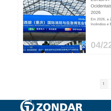
Ocidentai
2026
Em 2026, a Z
Incêndios e 
(Chongqing),
exposição re
setores de r
04/2
uma platafor
1