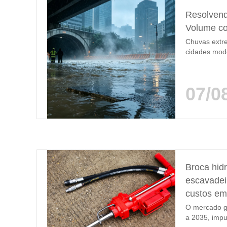
Resolvend
Volume co
Chuvas extre
cidades mod
sobrecarrega
estacionamen
rapidamente 
07/0
caídos, resí
desaguament
elétricas...
Broca hidr
escavadei
custos em
O mercado g
a 2035, impu