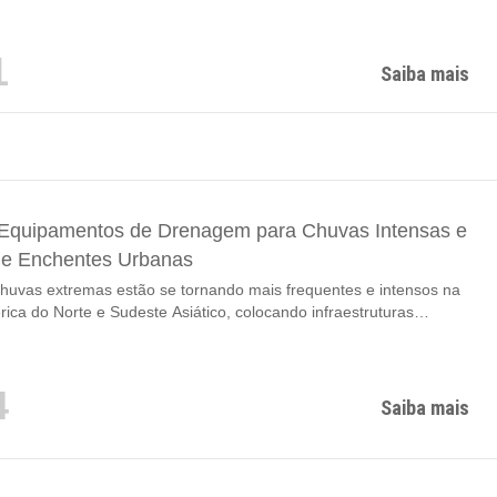
 zonas urbanas e aumento da construção de infraestrutura em
tas montanhosas e fora da rede. Se você administra pequenas
rojetos de estradas rurais, equipes municipais de oleodutos ou
1
ais subterrâneas, deve ter tido dificuldades para...
Saiba mais
Equipamentos de Drenagem para Chuvas Intensas e
de Enchentes Urbanas
huvas extremas estão se tornando mais frequentes e intensos na
ica do Norte e Sudeste Asiático, colocando infraestruturas
drenagem envelhecidas sob pressão sem precedentes. Sistemas
 de esgoto fixo frequentemente não conseguem lidar com marés de
epentinas, levando a encharcamentos nas ruas, inundação de
4
amento de garagens subterrâneas, paralisia do trânsito e até danos
Saiba mais
 instalações municipais. Por...