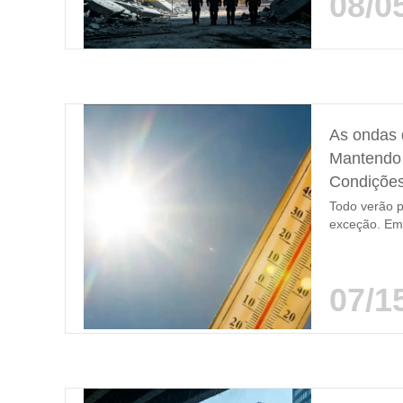
08/0
reliability…
As ondas 
Mantendo 
Condições
Todo verão p
exceção. Em 
40°C (104°F
fortemente d
elétricas so
07/1
alertaram sob