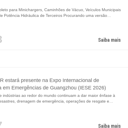
eto para Minichargers, Caminhões de Vácuo, Veículos Municipais
e Potência Hidráulica de Terceiros Procurando uma versão
Baixe(PDF) Nos setores atuais de construção, manutenção
ineração e resposta a emergências, os proprietários de
 estão sob pressão crescente para maximizar o retorno dos
3
entes. Muitos empreiteiros, municípios e provedores de serviços
Saiba mais
ossuem energia hidráulica...
estará presente na Expo Internacional de
a em Emergências de Guangzhou (IESE 2026)
 indústrias ao redor do mundo continuam a dar maior ênfase à
esastres, drenagem de emergência, operações de resgate e
 de rápida implantação, soluções profissionais movidas a energia
stão se tornando cada vez mais importantes em cenários de
do mundo real. Este ano, o ZONDAR ainda estará presente na
7
acional de Segurança de Emergência de Guangzhou 2026, uma
Saiba mais