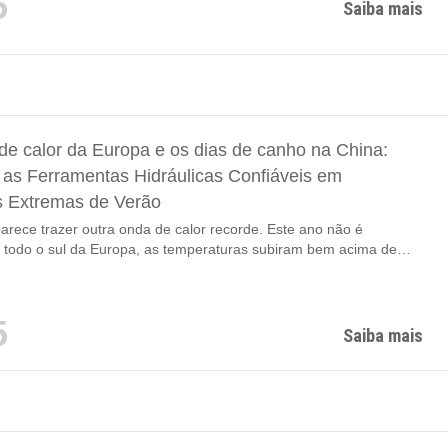
5
Saiba mais
de calor da Europa e os dias de canho na China:
as Ferramentas Hidráulicas Confiáveis em
 Extremas de Verão
arece trazer outra onda de calor recorde. Este ano não é
todo o sul da Europa, as temperaturas subiram bem acima de
), forçando milhões de residências e empresas a dependerem
o ar-condicionado. A demanda por eletricidade disparou, as redes
freram uma enorme pressão e, em algumas regiões, os operadores
5
re o potencial...
Saiba mais