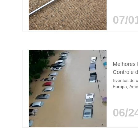
explosões em
regiões remo
pedreiras, p
07/0
minas artesan
Melhores 
Controle 
Eventos de c
Europa, Amér
urbanas de 
tradicionais
tempestade r
06/2
túneis, alag
estruturais a