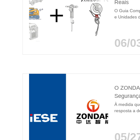
Reais
O Guia Compl
e Unidades d
imprimível? 
municipal, m
equipamentos
06/0
ativos exist
públicos já p
O ZONDAR 
Seguranç
À medida que
resposta a d
equipamentos
hidráulica e
emergência 
05/2
Expo Intern