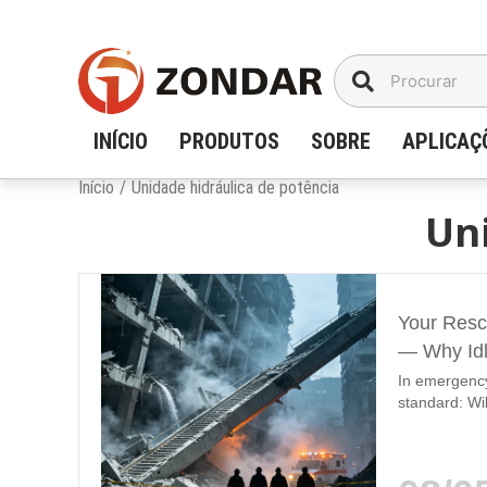
Ir
para
o
conteúdo
INÍCIO
PRODUTOS
SOBRE
APLICAÇ
Início
/
Unidade hidráulica de potência
Uni
Your Rescu
— Why Idl
In emergency
standard: Wil
power units (
rescue, tunn
to operate in