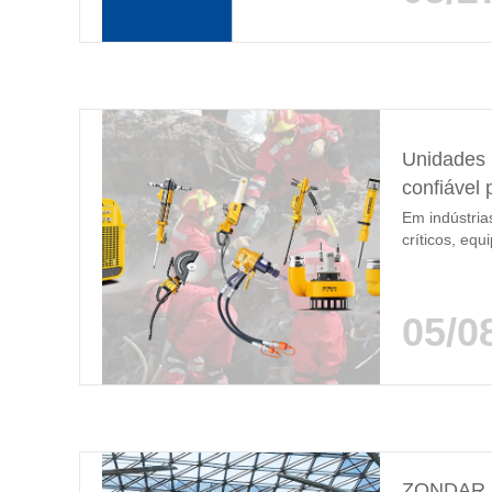
das exposiçõ
incêndios e 
Unidades h
confiável 
Em indústria
críticos, eq
condições ma
construção, 
uma fonte hi
05/0
Como fabrica
internaciona
ZONDAR na