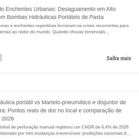
o Enchentes Urbanas: Desaguamento em Alto
m Bombas Hidráulicas Portáteis de Pasta
mas e enchentes repentinas tornaram-se crises recorrentes para
ernas ao redor do mundo. Quando chuvas torrenciais
m redes de drenagem municipais envelhecidas, estradas baixas,
tos subterrâneos, túneis de metrô e porões residenciais
se enchem com água turva misturada com lama, areia, galhos
8
duos plásticos e destroços de construção. Soluções tradicionais de
Saiba mais
o — bombas fixas de drenagem, unidades submersíveis
áulica portátil vs Martelo-pneumático e disjuntor de
ra: Pontos reais de dor no local e comparação de
 2026
lobal de perfuração manual registrou um CAGR de 6,4% de 2026
lsionado por três mudanças irreversíveis: proibições nacionais de