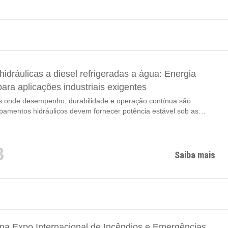
es mais influentes da China dedicada à tecnologia de combate a
resgate de emergência,...
idráulicas a diesel refrigeradas a água: Energia
para aplicações industriais exigentes
s onde desempenho, durabilidade e operação contínua são
uipamentos hidráulicos devem fornecer potência estável sob as
is severas. Seja usado em resgate de emergência, mineração,
manutenção de estradas ou projetos municipais de drenagem,
dráulica de alta performance é a base de operações eficientes.
8
nte profissional que integra P&D, produção e comércio
Saiba mais
l, a ZONDAR...
 Expo Internacional de Incêndios e Emergências