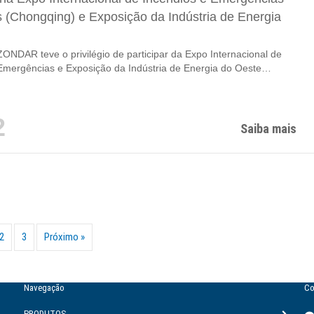
s (Chongqing) e Exposição da Indústria de Energia
ONDAR teve o privilégio de participar da Expo Internacional de
Emergências e Exposição da Indústria de Energia do Oeste
 um dos eventos mais influentes do setor no Oeste da China. A
uniu empresas líderes, especialistas do setor e profissionais dos
esgate de emergência, proteção contra incêndio e energia, criando
2
ma dinâmica para...
Saiba mais
2
3
Próximo »
Navegação
Co
PRODUTOS