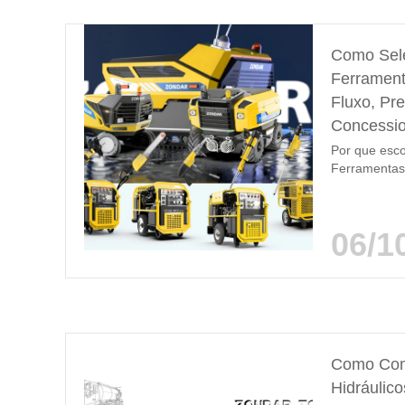
Como Sele
Ferrament
Fluxo, Pr
Concessio
Por que esco
Ferramentas 
manutenção d
municipal. N
serra de ane
06/1
unidade hidr
hidráulica cor
Como Comb
Hidráulico