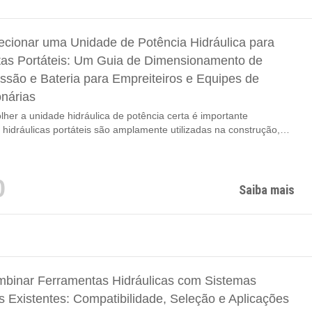
cionar uma Unidade de Potência Hidráulica para
as Portáteis: Um Guia de Dimensionamento de
essão e Bateria para Empreiteiros e Equipes de
nárias
lher a unidade hidráulica de potência certa é importante
hidráulicas portáteis são amplamente utilizadas na construção,
e utilidades, operações de resgate, mineração e engenharia
o entanto, mesmo o melhor disjuntor hidráulico, broca de rocha,
l ou motosserra só pode ter desempenho tão bom quanto a
0
áulica de potência que os aciona. Selecionando a unidade
Saiba mais
reta...
inar Ferramentas Hidráulicas com Sistemas
s Existentes: Compatibilidade, Seleção e Aplicações