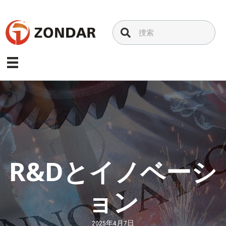
コ
ン
テ
ン
ツ
へ
ス
キ
ッ
プ
R&Dとイノベーシ
ョン
2025年4月7日