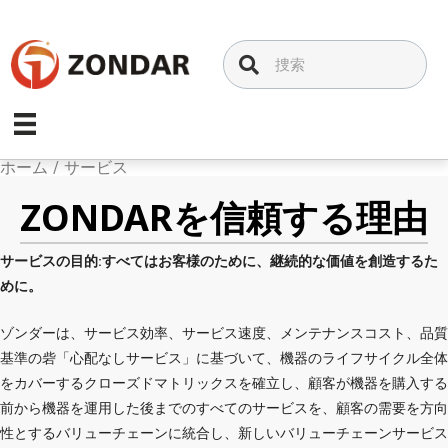
コ
ン
テ
ン
ツ
へ
ス
ホーム
/
サービス
キ
ZONDARを信頼する理由
ッ
プ
サービスの目的:すべてはお客様のために、継続的な価値を創造するた
めに。
ゾンダーは、サービス効率、サービス速度、メンテナンスコスト、品質
基準の砦「心配なしサービス」に基づいて、機器のライフサイクル全体
をカバーするクローズドマトリックスを確立し、顧客が機器を購入する
前から機器を運用した後までのすべてのサービスを、顧客の需要を方向
性とするバリューチェーンに統合し、新しいバリューチェーンサービス