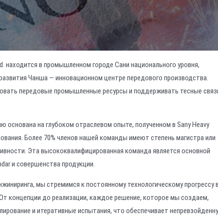
 Ltd. находится в промышленном городе Сани национального уровня,
 развития Чанша — инновационном центре передового производства.
зовать передовые промышленные ресурсы и поддерживать тесные связ
ю основана на глубоком отраслевом опыте, полученном в Sany Heavy
дования. Более 70% членов нашей команды имеют степень магистра или
ативности. Эта высококвалифицированная команда является основной
dar и совершенства продукции.
иниринга, мы стремимся к постоянному технологическому прогрессу 
От концепции до реализации, каждое решение, которое мы создаем,
лирование и итеративные испытания, что обеспечивает непревзойденн