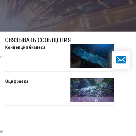
СВЯЗЫВАТЬ СООБЩЕНИЯ
Концепция бизнеса
и с
Электронн
Оцифровка
в
ую