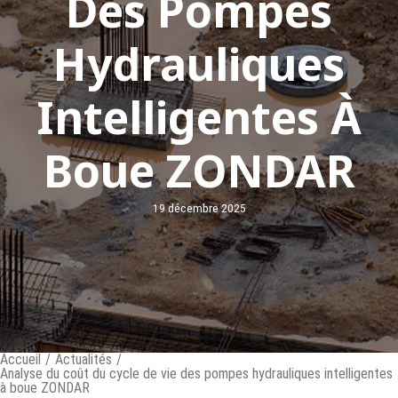
Des Pompes
Hydrauliques
Intelligentes À
Boue ZONDAR
19 décembre 2025
Accueil
/
Actualités
/
Analyse du coût du cycle de vie des pompes hydrauliques intelligentes
à boue ZONDAR