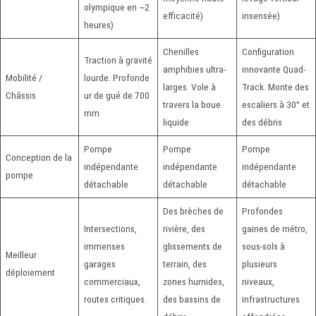
olympique en ~2
efficacité)
insensée)
heures)
Chenilles
Configuration
Traction à gravité
amphibies ultra-
innovante Quad-
Mobilité /
lourde. Profonde
larges. Vole à
Track. Monte des
Châssis
ur de gué de 700
travers la boue
escaliers à 30° et
mm
liquide
des débris
Pompe
Pompe
Pompe
Conception de la
indépendante
indépendante
indépendante
pompe
détachable
détachable
détachable
Des brèches de
Profondes
Intersections,
rivière, des
gaines de métro,
immenses
glissements de
sous-sols à
Meilleur
garages
terrain, des
plusieurs
déploiement
commerciaux,
zones humides,
niveaux,
routes critiques.
des bassins de
infrastructures