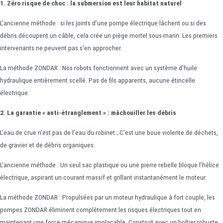
1. Zéro risque de choc : la submersion est leur habitat naturel
L’ancienne méthode : si les joints d’une pompe électrique lâchent ou si des
débris découpent un câble, cela crée un piège mortel sous-marin. Les premiers
intervenants ne peuvent pas s’en approcher.
La méthode ZONDAR : Nos robots fonctionnent avec un système d’huile
hydraulique entièrement scellé. Pas de fils apparents, aucune étincelle
électrique.
2. La garantie « anti-étranglement » : mâchouiller les débris
L’eau de crue n’est pas de l’eau du robinet ; C’est une boue violente de déchets,
de gravier et de débris organiques.
L’ancienne méthode : Un seul sac plastique ou une pierre rebelle bloque l’hélice
électrique, aspirant un courant massif et grillant instantanément le moteur.
La méthode ZONDAR : Propulsées par un moteur hydraulique à fort couple, les
pompes ZONDAR éliminent complètement les risques électriques tout en
maintenant une force mécanique implacable. Construit avec un boîtier robuste