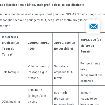
La sélection : trois bêtes, trois profils de missions distincts
Aucune inondation n’est identique. C’est pourquoi ZONDAR Smart a conçu un trio
robotique spécialisé pour gérer tout, des puits de métro aux glissements de
E-mail
terrain :
Indicateurs
ZDPSC-300 (Le
cruciaux (Le
ZONDAR ZDPLC-
ZDPSC-800 (Le
Maître du
Tueur du
1200
Roi Amphibie)
Terrain)
Torrent)
Pompe à haute
Volume massif /
Sauvetage
tête /
Rôle tactique
Passage à gué
amphibie tout-
dégagement des
profond
terrain
obstacles
1200 m3/h
800 m3/h
30 m3/h
(Vidage d’une
(Puissance
(capacité de
Débit maximal
piscine
moyenne haute
levage vertical