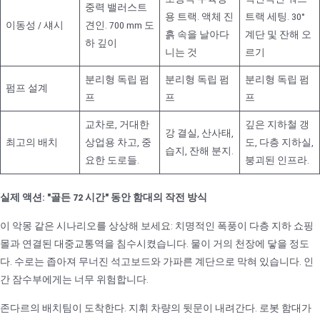
중력 밸러스트
용 트랙. 액체 진
트랙 세팅. 30°
이동성 / 섀시
견인. 700 mm 도
흙 속을 날아다
계단 및 잔해 오
하 깊이
니는 것
르기
분리형 독립 펌
분리형 독립 펌
분리형 독립 펌
펌프 설계
프
프
프
교차로, 거대한
깊은 지하철 갱
강 결실, 산사태,
최고의 배치
상업용 차고, 중
도, 다층 지하실,
습지, 잔해 분지.
요한 도로들.
붕괴된 인프라.
실제 액션: "골든 72 시간" 동안 함대의 작전 방식
이 악몽 같은 시나리오를 상상해 보세요: 치명적인 폭풍이 다층 지하 쇼핑
몰과 연결된 대중교통역을 침수시켰습니다. 물이 거의 천장에 닿을 정도
다. 수로는 좁아져 무너진 석고보드와 가파른 계단으로 막혀 있습니다. 인
간 잠수부에게는 너무 위험합니다.
존다르의 배치팀이 도착한다. 지휘 차량의 뒷문이 내려간다. 로봇 함대가