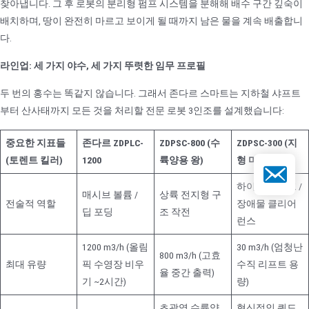
찾아냅니다. 그 후 로봇의 분리형 펌프 시스템을 분해해 배수 구간 깊숙이
배치하며, 땅이 완전히 마르고 보이게 될 때까지 남은 물을 계속 배출합니
다.
라인업: 세 가지 야수, 세 가지 뚜렷한 임무 프로필
두 번의 홍수는 똑같지 않습니다. 그래서 존다르 스마트는 지하철 샤프트
부터 산사태까지 모든 것을 처리할 전문 로봇 3인조를 설계했습니다:
중요한 지표들
존다르 ZDPLC-
ZDPSC-800 (수
ZDPSC-300 (지
(토렌트 킬러)
1200
륙양용 왕)
형 마스터)
이메일
하이헤드 펌프 /
매시브 볼륨 /
상륙 전지형 구
전술적 역할
장애물 클리어
딥 포딩
조 작전
런스
1200 m3/h (올림
30 m3/h (엄청난
800 m3/h (고효
최대 유량
픽 수영장 비우
수직 리프트 용
율 중간 출력)
기 ~2시간)
량)
초광역 수륙양
혁신적인 쿼드