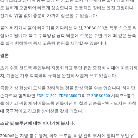
갑작스럽고 심각한 홍수 발생 시 중요한 도시 지역에서는 물이 깊고 잔해
로 심하게 오염되어 빠르게 상승합니다. 전통적인 장비는 엔진 고장이나
전기적 위험 없이 충분히 가까이 접근할 수 없습니다.
물에 빠지거나 물이 빠지기를 기다리는 대신, ZDPSC-800은 폭우 속으로 직
접 배치됩니다. 특수 수륙양용 공학 덕분에 로봇은 수면 위에 떠 깊은 물속
을 쉽게 항해하며 즉시 고용량 펌핑을 시작할 수 있습니다.
결론
초기 수동 샌드백 투입부터 자동화되고 무인 유압 중장비 시대에 이르기까
지, 기술은 기후 회복력의 규칙을 완전히 새롭게 쓰고 있습니다.
극한 기상 현상이 도시를 강타하는 것을 항상 막을 수는 없습니다. 하지만
존다르와 함께라면
ZDPLC1200
,
ZDPSC800
그리고
ZDPSC300
시리즈—홍수
를 삼키고 위험에 뛰어들도록 만들어진 이 철의 짐승들—현대 도시는 마침
내 궁극적이고 견고한 방어선을 갖게 되었다.
조달 및 솔루션에 대해 이야기해 봅시다:
ZONDAR는 지방 홍수 통제, 화재 구조팀, 비상 관리 부서에 엘리트 무인 유