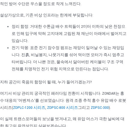
적인 방어 수단은 우스울 정도로 작게 느껴진다.
설상가상으로, 기존 비상 인프라는 한계에 부딪힙니다:
정리 함정: 거대한 수톤급 배수 트럭들이 2미터 이하의 낮은 천장으
로 인해 입구에 막혀 고지대에 고립된 채 재난이 아래에서 벌어지고
있습니다.
전기 악몽: 표준 전기 잠수정 펌프는 재앙이 일어날 수 있는 재앙입
니다. 진흙, 비닐봉지, 나뭇가지를 섞어 먹이면 모터가 즉시 멈추고
타버립니다. 더 나쁜 것은, 물속에서 닳아버린 케이블이 구조 구역
전체를 치명적인 전기 위험 지역으로 만든다는 점입니다.
지하 공간이 죽음의 함정이 될 때, 누가 들어가겠는가?
여기서 비상 관리의 궁극적인 패러다임 전환이 시작됩니다. ZONDAR는 홍
수 대응의 '어벤져스'를 선보였습니다: 원격 조종 추적 홍수 유압 배수 로봇
시리즈(
ZDPLC-1200 시리즈
,
ZDPSC-800 시리즈
그리고
ZDPSC-300
).
이 실제 트랜스포머들의 보닛을 벗겨내고, 왜 유압 머스가 극한 날씨에 대
한 최고의 유연성인지 살펴보겠습니다.