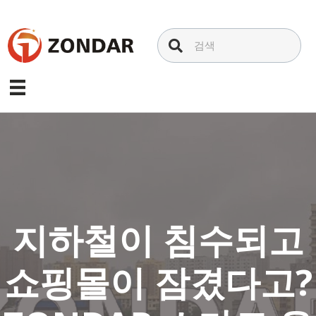
내
용
으
로
건
너
뛰
기
지하철이 침수되고
쇼핑몰이 잠겼다고?