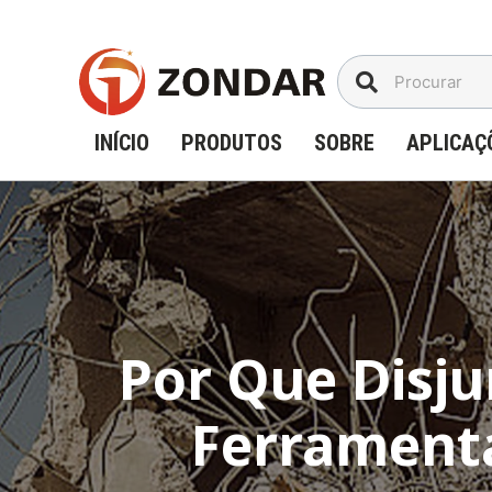
Ir
para
o
conteúdo
INÍCIO
PRODUTOS
SOBRE
APLICAÇ
Por Que Disju
Ferramenta