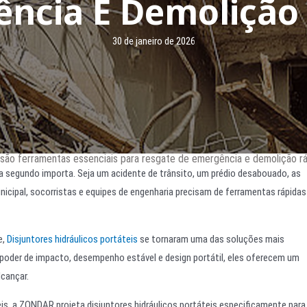
ncia E Demolição
30 de janeiro de 2026
s são ferramentas essenciais para resgate de emergência e demolição r
a segundo importa. Seja um acidente de trânsito, um prédio desabouado, as
cipal, socorristas e equipes de engenharia precisam de ferramentas rápidas
e,
Disjuntores hidráulicos portáteis
se tornaram uma das soluções mais
poder de impacto, desempenho estável e design portátil, eles oferecem um
lcançar.
is, a ZONDAR projeta disjuntores hidráulicos portáteis especificamente para