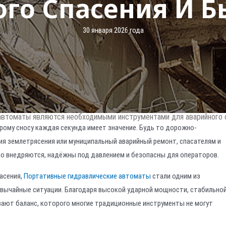
го Спасения И Б
30 января 2026 года
автоматы являются необходимыми инструментами для аварийного с
рому сносу каждая секунда имеет значение. Будь то дорожно-
ия землетрясения или муниципальный аварийный ремонт, спасателям и
 внедряются, надёжны под давлением и безопасны для операторов.
асения,
Портативные гидравлические автоматы
стали одним из
звычайные ситуации. Благодаря высокой ударной мощности, стабильно
вают баланс, которого многие традиционные инструменты не могут