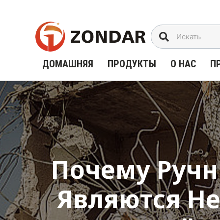
Перейти
к
содержимому
ДОМАШНЯЯ
ПРОДУКТЫ
О НАС
П
Почему Ручн
Являются Н