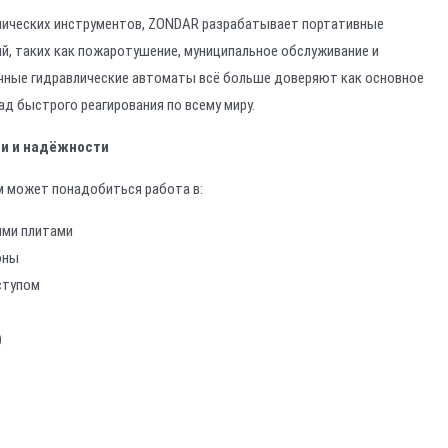
лических инструментов, ZONDAR разрабатывает портативные
й, таких как пожаротушение, муниципальное обслуживание и
ручные гидравлические автоматы всё больше доверяют как основное
д быстрого реагирования по всему миру.
ти и надёжности
м может понадобиться работа в:
ыми плитами
оны
ступом
)