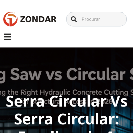
Ir
para
o
conteúdo
Serra Circular Vs
Serra Circular: