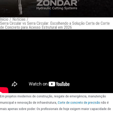
Início
/
Notícias
/
Serra Circular vs Serra Circular: Escolhendo a Solução Certa de Corte
de Concreto para Acesso Estrutural em 2026
Em projetos modernos de construção, resgate de emergência, manutenção
municipal e renovação de infraestrutura,
Corte de concreto de precisão
não é
mais apenas sobre poder. Os profissionais de hoje exigem maior capacidade de