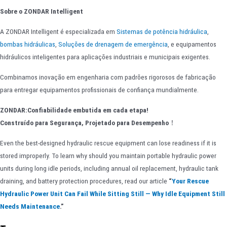
Sobre o ZONDAR Intelligent
A ZONDAR Intelligent é especializada em
Sistemas de potência hidráulica
,
bombas hidráulicas
,
Soluções de drenagem de emergência
, e equipamentos
hidráulicos inteligentes para aplicações industriais e municipais exigentes.
Combinamos inovação em engenharia com padrões rigorosos de fabricação
para entregar equipamentos profissionais de confiança mundialmente.
ZONDAR:
Confiabilidade embutida em cada etapa!
Construído para Segurança, Projetado para Desempenho
！
Even the best-designed hydraulic rescue equipment can lose readiness if it is
stored improperly. To learn why should you maintain portable hydraulic power
units during long idle periods, including annual oil replacement, hydraulic tank
draining, and battery protection procedures, read our article
“
Your Rescue
Hydraulic Power Unit Can Fail While Sitting Still — Why Idle Equipment Still
Needs Maintenance
.”