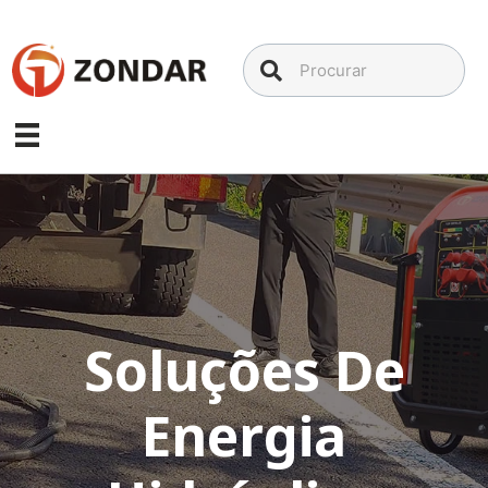
Ir
para
o
conteúdo
Soluções De
Energia