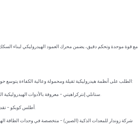
مع قوة موحدة وتحكم دقيق، يضمن محرك العمود الهيدروليكي لبناء السكك 
الطلب على أنظمة هيدروليكية ثقيلة ومحمولة وعالية الكفاءة يتوسع حول العالم. من الشركات المصنعة العالمية البارزة في هذا المجال:
ستانلي إنتركراهيتي – معروفة بالأدوات الهيدروليكية المحمولة المستخدمة على نطاق واسع في عمليات البناء والإنقاذ.
أطلس كوبكو – تقدم حزم طاقة هيدروليكية مدمجة مع شبكات خدمات عالمية قوية.
شركة زوندار للمعدات الذكية (الصين) – متخصصة في وحدات الطاقة الهيدرو