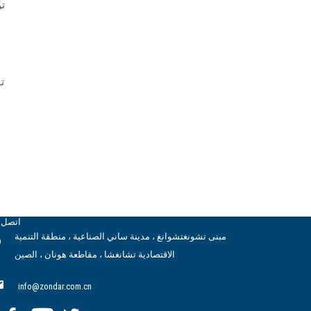
تو
ت
اتصل ب
مبنى تشونغتشوانغ ، مدينة ساني الصناعية ، منطقة التنمية
الاقتصادية تشانغشا ، مقاطعة هونان ، الصين
info@zondar.com.cn