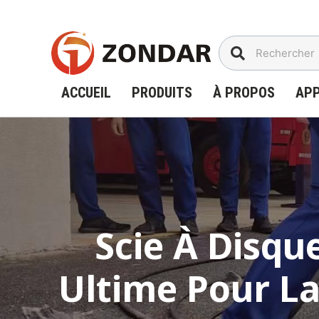
Aller
au
contenu
ACCUEIL
PRODUITS
À PROPOS
APP
Scie À Disque
Ultime Pour L