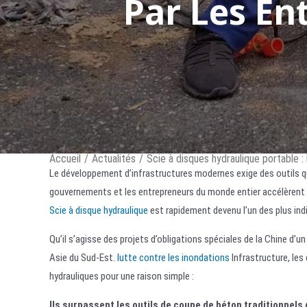
Par Les En
Accueil
/
Actualités
/
Scie à disques hydraulique portable :
Le développement d’infrastructures modernes exige des outils qui
gouvernements et les entrepreneurs du monde entier accélèrent l
Scie à disque hydraulique
est rapidement devenu l’un des plus in
Qu’il s’agisse des projets d’obligations spéciales de la Chine d’u
Asie du Sud-Est.
lutte contre les inondations
Infrastructure, le
hydrauliques pour une raison simple :
Ils surpassent les outils de coupe de béton traditionnels d