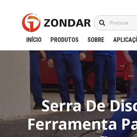
Ir
para
o
conteúdo
INÍCIO
PRODUTOS
SOBRE
APLICAÇ
Serra De Dis
Ferramenta Pa