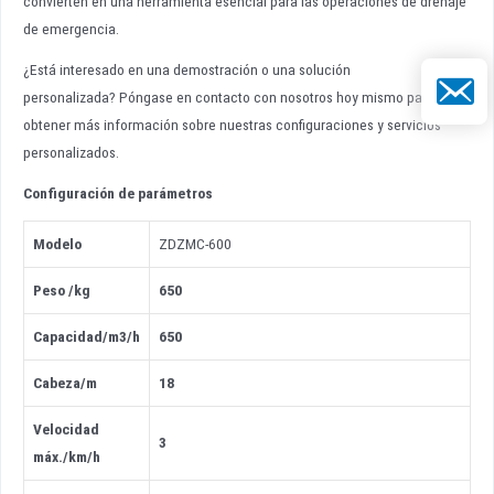
convierten en una herramienta esencial para las operaciones de drenaje
de emergencia.
¿Está interesado en una demostración o una solución
Correo el
personalizada? Póngase en contacto con nosotros hoy mismo para
obtener más información sobre nuestras configuraciones y servicios
personalizados.
Configuración de parámetros
Modelo
ZDZMC-600
Peso
/
kg
650
Capacidad
/
m3/h
650
Cabeza
/
m
18
Velocidad
3
máx.
/
km/h