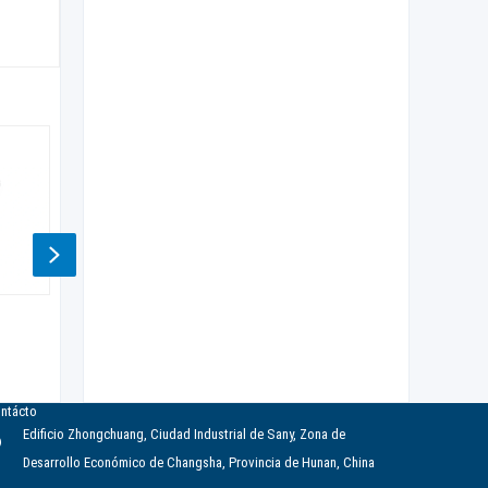
Next
Taladro de núcleo
Divisor hidráulico
Perf
hidráulico
hidrá
ntácto
Edificio Zhongchuang, Ciudad Industrial de Sany, Zona de
Desarrollo Económico de Changsha, Provincia de Hunan, China