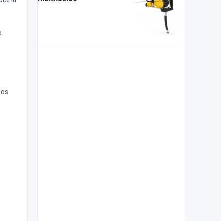
o
sos