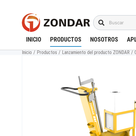
Saltar
al
contenido
INICIO
PRODUCTOS
NOSOTROS
AP
Inicio
/
Productos
/
Lanzamiento del producto ZONDAR
/