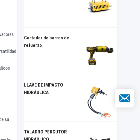
ovadoras
Cortador de barras de
refuerzo
rsatilidad
ulicos
LLAVE DE IMPACTO
HIDRÁULICA
Correo elec
de su
TALADRO PERCUTOR
HIDRÁULICO
uce la