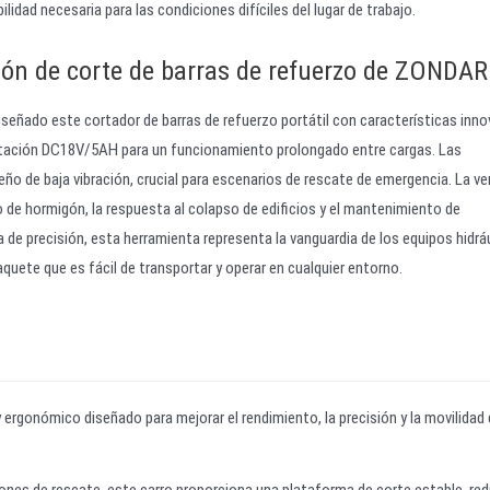
idad necesaria para las condiciones difíciles del lugar de trabajo.
ción de corte de barras de refuerzo de ZONDAR
señado este cortador de barras de refuerzo portátil con características inn
mentación DC18V/5AH para un funcionamiento prolongado entre cargas. Las
eño de baja vibración, crucial para escenarios de rescate de emergencia. La ve
 de hormigón, la respuesta al colapso de edificios y el mantenimiento de
a de precisión, esta herramienta representa la vanguardia de los equipos hidrá
aquete que es fácil de transportar y operar en cualquier entorno.
 ergonómico diseñado para mejorar el rendimiento, la precisión y la movilidad 
iones de rescate, este carro proporciona una plataforma de corte estable, red