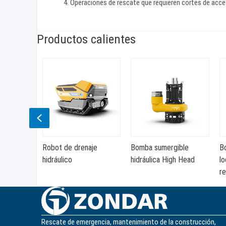
Operaciones de rescate que requieren cortes de acce
Productos calientes
Previous
Robot de drenaje
Bomba sumergible
B
de núcleo
hidráulico
hidráulica High Head
lo
r
Rescate de emergencia, mantenimiento de la construcción,