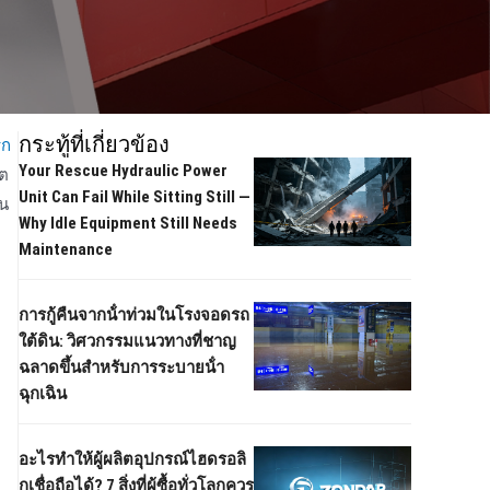
กระทู้ที่เกี่ยวข้อง
รก
Your Rescue Hydraulic Power
ิต
Unit Can Fail While Sitting Still —
าน
Why Idle Equipment Still Needs
Maintenance
การกู้คืนจากน้ําท่วมในโรงจอดรถ
ใต้ดิน: วิศวกรรมแนวทางที่ชาญ
ฉลาดขึ้นสําหรับการระบายน้ํา
ฉุกเฉิน
อะไรทําให้ผู้ผลิตอุปกรณ์ไฮดรอลิ
กเชื่อถือได้? 7 สิ่งที่ผู้ซื้อทั่วโลกควร