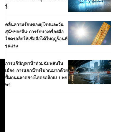
รู้
คลื่นความร้อนของยุโรปและวัน
สุนัขของจีน: การรักษาเครื่องมือ
ไฮดรอลิกให้เชื่อถือได้ในฤดูร้อนที่
รุนแรง
การแก้ปัญหาน้ําท่วมฉับพลันใน
เมือง: การแยกน้ําปริมาณมากด้วย
ปั๊มถนนลาดยางไฮดรอลิกแบบพก
พา