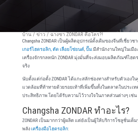
บ้าน
/
ข่าว
/
ฉางซา ZONDAR คือใคร?!
Changsha ZONDAR เป็นผู้ผลิตอุปกรณ์ดั้งเดิมของจีนที่เช
เกอร์ไฮดรอลิก,
ตัด
เลื่อยโซ่ยนต์
,
ปั๊ม
.มีสํานักงานใหญ่ในเมือ
เครื่องจักรกลหนัก ZONDAR มุ่งมั่นที่จะส่งมอบผลิตภัณฑ์
จริง
นับตั้งแต่ก่อตั้ง ZONDAR ได้แกะสลักช่องทางสําหรับตัวเองใ
แวดล้อมที่ท้าทายด้วยรอยเท้าที่เพิ่มขึ้นทั้งในตลาดในประ
ประสิทธิภาพ โดยได้รับความไว้วางใจในภาคส่วนต่างๆ เช่น กา
Changsha ZONDAR ทําอะไร?
ZONDAR เป็นมากกว่าผู้ผลิต แต่ยังเป็นผู้ให้บริการโซลูชั่
พลัง
เครื่องมือไฮดรอลิก
: