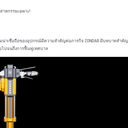
ุตสาหกรรมเฉพาะ!
มน่าเชื่อถือของอุปกรณ์มีความสําคัญต่อภารกิจ ZONDAR มีบทบาทสําคัญ
ภัยไปจนถึงการฟื้นฟูเทศบาล