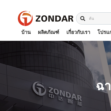
ข้าม
ไป
ที่
เนื้อหา
บ้าน
ผลิตภัณฑ์
เกี่ยวกับเรา
โปรแก
ฉา