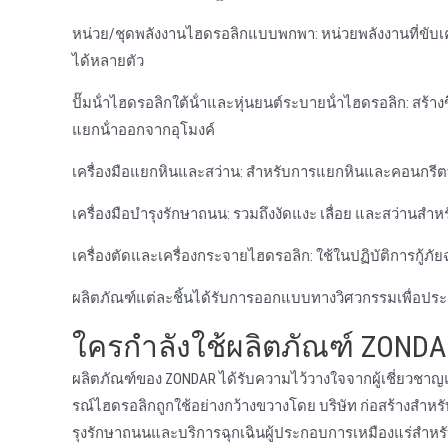
หน่วย/ชุดพลังงานไฮดรอลิกแบบพกพา: หน่วยพลังงานที่ขับเคลื
ได้หลายตัว
ปั๊มน้ําไฮดรอลิกใต้น้ําและหุ่นยนต์ระบายน้ําไฮดรอลิก: สร้
แยกน้ําออกจากอุโมงค์
เครื่องมือแยกหินและสว่าน: สําหรับการแยกหินและคอนกรีตที
เครื่องมือบํารุงรักษาถนน: รวมถึงงัดแงะ เลื่อย และสว่านส
เครื่องตัดและเครื่องกระจายไฮดรอลิก: ใช้ในปฏิบัติการกู้ภั
ผลิตภัณฑ์แต่ละชิ้นได้รับการออกแบบทางวิศวกรรมเพื่อปร
ใครกําลังใช้ผลิตภัณฑ์ ZONDA
ผลิตภัณฑ์ของ ZONDAR ได้รับความไว้วางใจจากผู้เชี่ยวชาญ
รณ์ไฮดรอลิกถูกใช้อย่างกว้างขวางโดย บริษัท ก่อสร้างสํา
รุงรักษาถนนและบริการฉุกเฉินผู้ประกอบการเหมืองแร่สําห