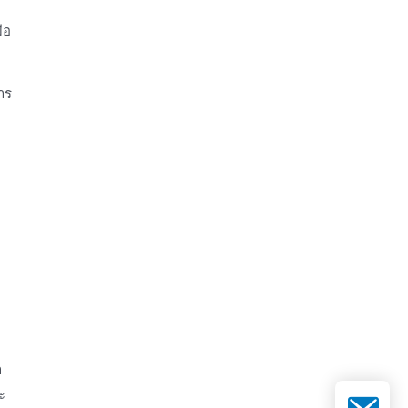
ือ
าร
า
ะ
อีเมล