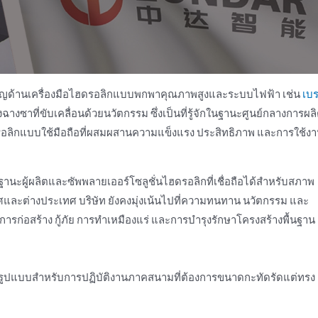
ี่ยวชาญด้านเครื่องมือไฮดรอลิกแบบพกพาคุณภาพสูงและระบบไฟฟ้า เช่น
เบ
งฉางซาที่ขับเคลื่อนด้วยนวัตกรรม ซึ่งเป็นที่รู้จักในฐานะศูนย์กลางการผล
ไฮดรอลิกแบบใช้มือถือที่ผสมผสานความแข็งแรง ประสิทธิภาพ และการใช้ง
นฐานะผู้ผลิตและซัพพลายเออร์โซลูชั่นไฮดรอลิกที่เชื่อถือได้สําหรับสภาพ
เทศและต่างประเทศ บริษัท ยังคงมุ่งเน้นไปที่ความทนทาน นวัตกรรม และ
รก่อสร้าง กู้ภัย การทําเหมืองแร่ และการบํารุงรักษาโครงสร้างพื้นฐาน
นเต็มรูปแบบสําหรับการปฏิบัติงานภาคสนามที่ต้องการขนาดกะทัดรัดแต่ทรง