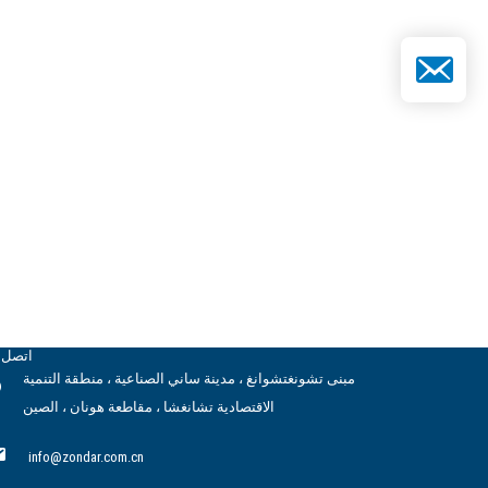
د الإلكتروني
اتصل ب
مبنى تشونغتشوانغ ، مدينة ساني الصناعية ، منطقة التنمية
الاقتصادية تشانغشا ، مقاطعة هونان ، الصين
info@zondar.com.cn