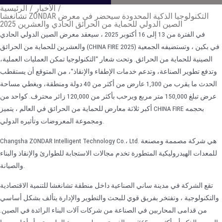
/
الأخبار
/
الرئيسية
تشانغشا ZONDAR التكنولوجيا الذكية المحدودة سيحضر في معرض
الصين الدولي للحماية من الحرائق الحادي والعشرين 2025
في الفترة من 13 إلى 16 أكتوبر 2025 ، سيعقد معرض الصين الدولي الحادي
والعشرين للحماية من الحرائق (CHINA FIRE 2025) في بكين ، وتستضيفه الجمعية
الصينية للحماية من الحرائق. وتحت شعار "التكنولوجيا تمكن العمليات العملية،
وتدفع تطوير الصناعة، وتدعم خدمات الإطفاء والإنقاذ"، من المتوقع أن يستقطب
الحدث ما يقرب من 1,300 عارض من أكثر من 40 دولة ومنطقة، ويغطي مساحة
عرض تبلغ 150,000 متر مربع ويرحب بأكثر من 120,000 زائر محترف. كواحد من
أكبر ثلاثة معارض للحماية من الحرائق في العالم ، يتميز CHINA FIRE بحجمه
ومجموعة المعروضات وتأثيره الدولي.
Changsha ZONDAR Intelligent Technology Co.، Ltd. هي شركة مصممة ومصنعة
للمعدات الهيدروليكية المتطورة تخدم مجالات الاستجابة للطوارئ والإنقاذ والبناء
والصيانة.
تقع الشركة في مدينة ساني الصناعية داخل منطقة تشانغشا للتنمية الاقتصادية
والتكنولوجية ، وتفتخر بفريق قوي للبحث والتطوير والإدارة يتألف بشكل أساسي
من قدامى المحاربين في الصناعة من شركات آلات البناء الرائدة في الصين.