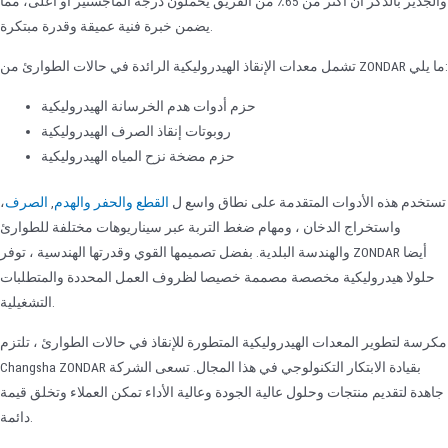
والجدير بالذكر أن أكثر من 65٪ من الفريق يحملون درجة الماجستير أو أعلى، مما
يضمن خبرة فنية عميقة وقدرة مبتكرة.
تشمل معدات الإنقاذ الهيدروليكية الرائدة في حالات الطوارئ من ZONDAR ما يلي:
حزم أدوات هدم الخرسانة الهيدروليكية
روبوتات إنقاذ الصرف الهيدروليكية
حزم مضخة نزح المياه الهيدروليكية
تستخدم هذه الأدوات المتقدمة على نطاق واسع ل
القطع والحفر والهدم
,
الصرف
،
واستخراج الدخان ، ومهام ضغط التربة عبر سيناريوهات مختلفة للطوارئ
والهندسة البلدية. بفضل تصميمها القوي وقدرتها الهندسية ، توفر ZONDAR أيضا
حلولا هيدروليكية مخصصة مصممة خصيصا لظروف العمل المحددة والمتطلبات
التشغيلية.
مكرسة لتطوير المعدات الهيدروليكية المتطورة للإنقاذ في حالات الطوارئ ، تلتزم
Changsha ZONDAR بقيادة الابتكار التكنولوجي في هذا المجال. تسعى الشركة
جاهدة لتقديم منتجات وحلول عالية الجودة وعالية الأداء تمكن العملاء وتخلق قيمة
دائمة.