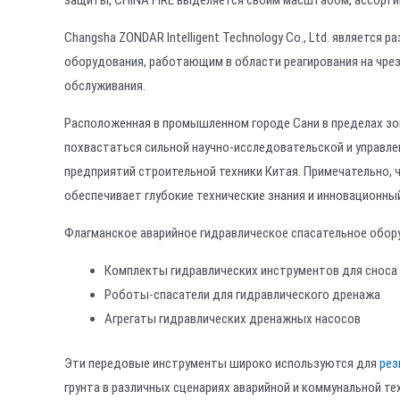
защиты, CHINA FIRE выделяется своим масштабом, ассорт
Changsha ZONDAR Intelligent Technology Co., Ltd. являетс
оборудования, работающим в области реагирования на чрез
обслуживания.
Расположенная в промышленном городе Сани в пределах зо
похвастаться сильной научно-исследовательской и управле
предприятий строительной техники Китая. Примечательно, 
обеспечивает глубокие технические знания и инновационны
Флагманское аварийное гидравлическое спасательное обор
Комплекты гидравлических инструментов для сноса
Роботы-спасатели для гидравлического дренажа
Агрегаты гидравлических дренажных насосов
Эти передовые инструменты широко используются для
рез
грунта в различных сценариях аварийной и коммунальной те