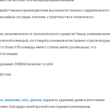
иментом экспонатов и международным влиянием.
я разработчиком и производителем высококачественного гидравлического
вычайные ситуации, спасения, строительства и технического
ны экономического и технологического развития Чанша, компания мож
нческой командой, состоящей в основном из ветеранов отрасли ведущ
что более 65% команды имеют степень магистра или выше, что
й потенциал.
удование ZONDAR включает в себя:
 бетона
ка, сверление, снос
,
дренаж
, задачи по удалению дыма и уплотнению
хники. Благодаря своей прочной конструкции и инженерным