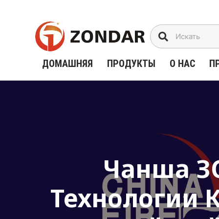
Перейти
к
содержимому
ДОМАШНЯЯ
ПРОДУКТЫ
О НАС
П
Чанша З
Технологии К