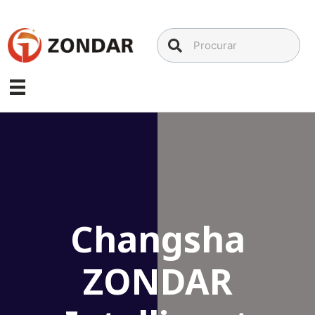
Ir
para
o
conteúdo
Changsha
ZONDAR