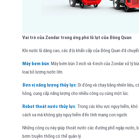
Vai trò của Zondar trong ứng phó lũ lụt của Đông Quan
Khi nước lũ dâng cao, các đội khẩn cấp của Đông Quan đã chuyển 
Máy bơm bùn
:
Máy bơm bùn 3 inch và 4 inch của Zondar xử lý bùn
loại bỏ lượng nước lớn.
Đơn vị năng lượng thủy lực
: Di động và chạy bằng nhiên liệu, 
hỏng, cung cấp năng lượng cho nhiều công cụ cùng một lúc.
Robot thoát nước thủy lực
:
Trong các khu vực nguy hiểm, khó
cách xa mà không gây nguy hiểm đến tính mạng con người.
Những công cụ này giúp thoát nước các đường phố ngập nước, bả
bơm truyền thống có thể quản lý.