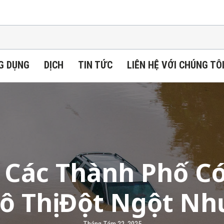
G DỤNG
DỊCH
TIN TỨC
LIÊN HỆ VỚI CHÚNG TÔ
Các Thành Phố Có
Đô Thị Đột Ngột N