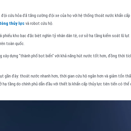
à đội cứu hỏa đã tăng cường đội xe của họ với hệ thống thoát nước khẩn cấp
tông thủy lực
và robot cứu hộ.
ái phiếu kho bạc đặc biệt nghìn tỷ nhân dân tệ, cơ sở hạ tầng kiểm soát lũ lụt
rên toàn quốc.
 xây dựng "thành phố bọt biển" với khả năng hút nước tốt hơn, đồng thời tíc
 lụt gần đây: thoát nước nhanh hơn, thời gian cứu hộ ngắn hơn và giảm tổn th
hạ tầng do chính phủ dẫn đầu với thiết bị khẩn cấp thủy lực tiên tiến có thể 