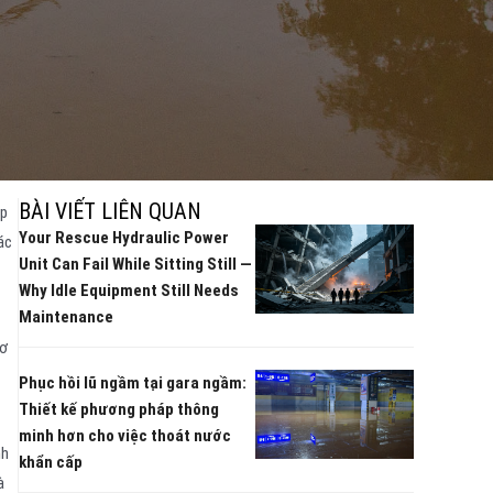
BÀI VIẾT LIÊN QUAN
ập
Your Rescue Hydraulic Power
ác
Unit Can Fail While Sitting Still —
Why Idle Equipment Still Needs
Maintenance
cơ
Phục hồi lũ ngầm tại gara ngầm:
Thiết kế phương pháp thông
t
minh hơn cho việc thoát nước
nh
khẩn cấp
à