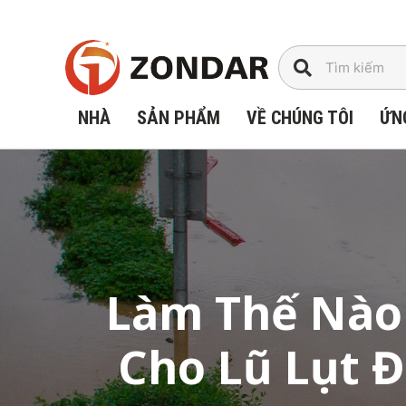
Chuyển
đến
nội
dung
NHÀ
SẢN PHẨM
VỀ CHÚNG TÔI
ỨN
Làm Thế Nào 
Cho Lũ Lụt 