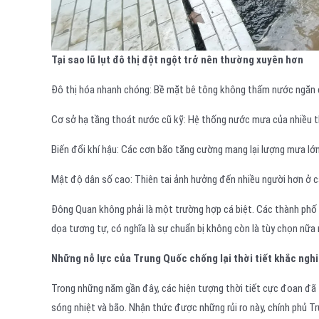
Tại sao lũ lụt đô thị đột ngột trở nên thường xuyên hơn
Đô thị hóa nhanh chóng: Bề mặt bê tông không thấm nước ngăn 
Cơ sở hạ tầng thoát nước cũ kỹ: Hệ thống nước mưa của nhiều t
Biến đổi khí hậu: Các cơn bão tăng cường mang lại lượng mưa lớ
Mật độ dân số cao: Thiên tai ảnh hưởng đến nhiều người hơn ở c
Đông Quan không phải là một trường hợp cá biệt. Các thành phố 
dọa tương tự, có nghĩa là sự chuẩn bị không còn là tùy chọn nữa 
Những nỗ lực của Trung Quốc chống lại thời tiết khắc nghi
Trong những năm gần đây, các hiện tượng thời tiết cực đoan đã 
sóng nhiệt và bão. Nhận thức được những rủi ro này, chính phủ T