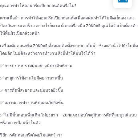
คุณควรทําให้คอนกรีตเปียกก่อนตัดหรือไม่?
ตามเนื้อผ้า ควรทําให้คอนกรีตเปียกก่อนตัดเพื่อลดฝุ่น ทําให้ใบมีดเย็นลง และ
ป้องกันการแตกร้าว อย่างไรก็ตาม ด้วยเครื่องมือ ZONDAR คุณไม่จําเป็นต้องทํา
ให้พื้นผิวเปียกล่วงหน้า
เครื่องตัดคอนกรีต ZONDAR ทั้งหมดติดตั้งระบบกาต้มน้ํา ซึ่งจะส่งน้ําไปยังใบมีด
โดยอัตโนมัติระหว่างการทํางาน สิ่งนี้ทําให้มั่นใจได้ว่า:
✅ การปราบปรามฝุ่นอย่างมีประสิทธิภาพ
✅ อายุการใช้งานใบมีดยาวนานขึ้น
✅ การตัดที่สะอาดและนุ่มนวลยิ่งขึ้น
✅ สภาพการทํางานที่ปลอดภัยยิ่งขึ้น
✅ ไม่มีขั้นตอนเพิ่มเติม ไม่ยุ่งยาก — ZONDAR มอบโซลูชันการตัดที่สมบูรณ์แบบ
พร้อมการป้อนน้ําในตัว
วิธีการตัดคอนกรีตโดยไม่แตกร้าว?