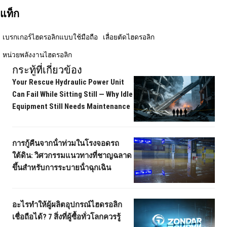
แท็ก
เบรกเกอร์ไฮดรอลิกแบบใช้มือถือ
เลื่อยตัดไฮดรอลิก
หน่วยพลังงานไฮดรอลิก
กระทู้ที่เกี่ยวข้อง
Your Rescue Hydraulic Power Unit
Can Fail While Sitting Still — Why Idle
Equipment Still Needs Maintenance
การกู้คืนจากน้ําท่วมในโรงจอดรถ
ใต้ดิน: วิศวกรรมแนวทางที่ชาญฉลาด
ขึ้นสําหรับการระบายน้ําฉุกเฉิน
อะไรทําให้ผู้ผลิตอุปกรณ์ไฮดรอลิก
เชื่อถือได้? 7 สิ่งที่ผู้ซื้อทั่วโลกควรรู้