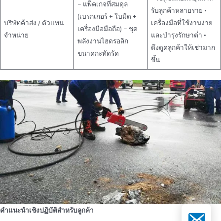
– แพ็คเกจที่สมดุล
รับลูกค้าหลายราย •
(เบรกเกอร์ + ใบมีด +
บริษัทค้าส่ง / ตัวแทน
เครื่องมือที่ใช้งานง่าย
เครื่องมือมือถือ) – ชุด
จําหน่าย
และบํารุงรักษาต่ํา •
พลังงานไฮดรอลิก
ดึงดูดลูกค้าให้เช่ามาก
ขนาดกะทัดรัด
ขึ้น
คําแนะนําเชิงปฏิบัติสําหรับลูกค้า
อีเมล