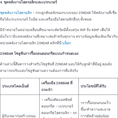
4. ชุดพลังงานไฮดรอลิกและเบรกเกอร์
ชุดพลังงานไฮดรอลิก
– กระดูกสันหลังของระบบของ ZONDAR ให้พลังงานที่เชื่อ
ถือได้แก่เบรกเกอร์ ใบมีด และเครื่องมือไฮดรอลิกอื่นๆ ทั้งหมด
มีจําหน่ายในหน่วยเคลื่อนที่ขนาดกะทัดรัดมีตั้งแต่รุ่น 9HP ถึง 40HP เพื่อให้
มั่นใจว่ามีแหล่งพลังงานที่เหมาะสมสําหรับทุกงาน ทราบข้อมูลเพิ่มเติมเกี่ยวกับ
หน่วยพลังงานไฮดรอลิก ZONDAR คลิกที่นี่
บล็อก
.
ZONDAR โซลูชั่นการรื้อถอนคอนกรีตแบบกําหนดเอง
ด้านล่างนี้คือตารางสําหรับโซลูชันที่ ZONDAR มอบให้กับลูกค้าที่มีอยู่ คุณยัง
สามารถปรับแต่งโซลูชันตามความต้องการที่แท้จริง
เครื่องมือ ZONDAR ที่
ประเภทไคลเอ็นต์
ประโยชน์ที่ได้รับ
แนะนํา
– เครื่องตัดแอสฟัลต์
•การรื้อถอนถนนเร็ว
คอนกรีต – เบรกเกอร์
ขึ้น•ทําความสะอาด
คอนกรีตไฮดรอลิก – รถ
ผู้รับเหมาก่อสร้างถนน
การตัดด้วยฝุ่นน้อย