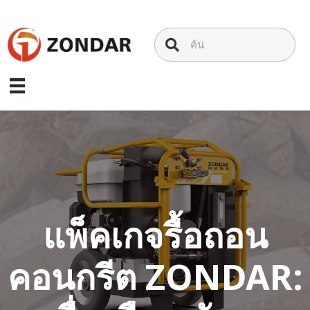
ข้าม
ไป
ที่
เนื้อหา
แพ็คเกจรื้อถอน
คอนกรีต ZONDAR: