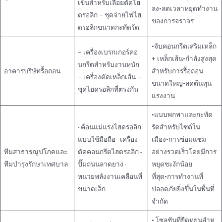
เข็นสําหรับเลื่อยตัดไฮ
ลง•ลดเวลาหยุดทํางาน
ดรอลิก – ชุดจ่ายไฟไฮ
ของการจราจร
ดรอลิกขนาดกะทัดรัด
•จับคอนกรีตเสริมเหล็ก
– เครื่องเบรกเกอร์คอ
+ เหล็กเส้น•กําลังสูงสุด
นกรีตสําหรับงานหนัก
อาคารบริษัทรื้อถอน
สําหรับการรื้อถอน
– เครื่องตัดเหล็กเส้น –
ขนาดใหญ่•ลดต้นทุน
ชุดไฮดรอลิกที่ตรงกัน
แรงงาน
•แบบพกพาและกะทัด
- ค้อนแม่แรงไฮดรอลิก
รัดสําหรับไซต์ใน
แบบใช้มือถือ - เครื่อง
เมือง•การซ่อมแซม
ทีมสาธารณูปโภคและ
ตัดคอนกรีตไฮดรอลิก -
อย่างรวดเร็วโดยมีการ
ทีมบํารุงรักษาเทศบาล
ปั๊มถนนลาดยาง -
หยุดชะงักน้อย
หน่วยพลังงานเคลื่อนที่
ที่สุด•การทํางานที่
ขนาดเล็ก
ปลอดภัยยิ่งขึ้นในพื้นที่
จํากัด
• โซลูชันที่ยืดหยุ่นสําห