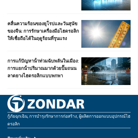
คลื่นความร้อนของยุโรปและวันสุนัข
ของจีน: การรักษาเครื่องมือไฮดรอลิก
ให้เชื่อถือได้ในฤดูร้อนที่รุนแรง
การแก้ปัญหาน้ําท่วมฉับพลันในเมือง:
การแยกน้ําปริมาณมากด้วยปั๊มถนน
ลาดยางไฮดรอลิกแบบพกพา
กู้ภัยฉุกเฉิน, การบํารุงรักษาการก่อสร้าง, ผู้ผลิตการออกแบบอุปกรณ์ไฮ
ดรอลิก