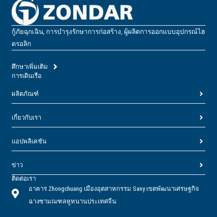
กู้ภัยฉุกเฉิน, การบํารุงรักษาการก่อสร้าง, ผู้ผลิตการออกแบบอุปกรณ์ไฮ
ดรอลิก
ศึกษาเพิ่มเติม
การเดินเรือ
ผลิตภัณฑ์
เกี่ยวกับเรา
แอปพลิเคชัน
ข่าว
ติดต่อเรา
อาคาร Zhongchuang เมืองอุตสาหกรรม Sany เขตพัฒนาเศรษฐกิจ
ฉางซามณฑลหูหนานประเทศจีน