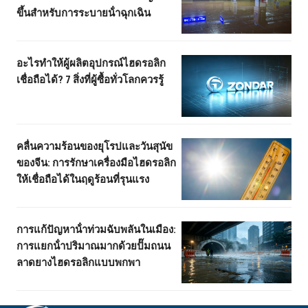
ขึ้นสําหรับการระบายน้ําฉุกเฉิน
อะไรทําให้ผู้ผลิตอุปกรณ์ไฮดรอลิก
เชื่อถือได้? 7 สิ่งที่ผู้ซื้อทั่วโลกควรรู้
คลื่นความร้อนของยุโรปและวันสุนัข
ของจีน: การรักษาเครื่องมือไฮดรอลิก
ให้เชื่อถือได้ในฤดูร้อนที่รุนแรง
การแก้ปัญหาน้ําท่วมฉับพลันในเมือง:
การแยกน้ําปริมาณมากด้วยปั๊มถนน
ลาดยางไฮดรอลิกแบบพกพา