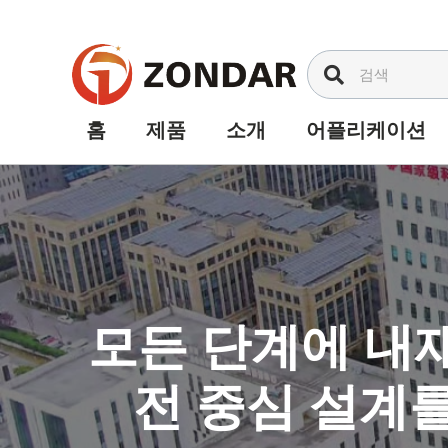
내
용
으
로
건
홈
제품
소개
어플리케이션
너
뛰
기
모든 단계에 내재
전 중심 설계