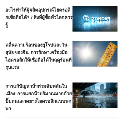
อะไรทําให้ผู้ผลิตอุปกรณ์ไฮดรอลิ
กเชื่อถือได้? 7 สิ่งที่ผู้ซื้อทั่วโลกควร
รู้
คลื่นความร้อนของยุโรปและวัน
สุนัขของจีน: การรักษาเครื่องมือ
ไฮดรอลิกให้เชื่อถือได้ในฤดูร้อนที่
รุนแรง
การแก้ปัญหาน้ําท่วมฉับพลันใน
เมือง: การแยกน้ําปริมาณมากด้วย
ปั๊มถนนลาดยางไฮดรอลิกแบบพก
พา