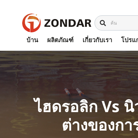
ข้าม
ไป
ที่
เนื้อหา
บ้าน
ผลิตภัณฑ์
เกี่ยวกับเรา
โปรแก
ไฮดรอลิก Vs นิ
ต่างของการ