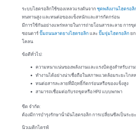
ระบบไฮดรอลิกใช้ของเหลวแรงดันจาก
ชุดพลังงานไฮดรอลิ
ทนทานสูง และทนต่อของแข็งหนักและสารกัดกร่อน
มีการใช้กันอย่างแพร่หลายในการถ่ายโอนสารละลาย การขุดล
ซอนดาร์
ปั๊มถนนลาดยางไฮดรอลิก
และ
ปั๊มจุ่มไฮดรอลิก
ยก
โคลน
ข้อดีทั่วไป:
ความหนาแน่นของพลังงานและแรงบิดสูงสําหรับงานท
ทํางานได้อย่างน่าเชื่อถือในสภาพแวดล้อมระยะไกลหร
ทนต่อสารละลายที่มีฤทธิ์กัดกร่อนหรือของแข็งสูง
สามารถเชื่อมต่อกับรถขุดหรือ HPU แบบพกพา
ขีด จำกัด:
ต้องมีการบํารุงรักษาน้ํามันไฮดรอลิก การเปลี่ยนซีลเป็นระย
นิวเมติกไดรฟ์