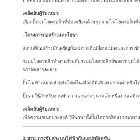
ตัวเลือกนิวเมติกนั้นหายากเนื่องจากพลังงานไม่เพียงพอสําหร
เคล็ดลับผู้รับเหมา:
เลือกปั๊มจุ่มไฮดรอลิกที่ขับเคลื่อนด้วยชุดจ่ายไฟไฮดรอลิกท
. โครงการก่อสร้างและโยธา
สถานที่ก่อสร้างมักเผชิญกับสภาวะที่เปลี่ยนแปลงและการเข้าถ
ระบบไฮดรอลิกทํางานร่วมกับระบบไฮดรอลิกส์ของรถขุดได้อย่
รกําจัดสารละลาย
ปั๊มไฟฟ้าเหมาะสําหรับไซต์ในเมืองที่มีเสียงรบกวนต่ําหรือโค
ปั๊มลมใช้สําหรับงานทําความสะอาดขนาดเล็กหรืองานเคมีเท่
เคล็ดลับผู้รับเหมา:
เพื่อความอเนกประสงค์ ให้พกพาทั้งปั๊มไฮดรอลิกแบบพก
3. สรุป: การจับคู่ระบบไฟฟ้ากับแอปพลิเคชัน