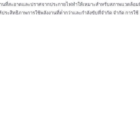
ทํางานที่สะอาดและปราศจากประกายไฟทําให้เหมาะสําหรับสภาพแวดล้อมที
ระสิทธิภาพการใช้พลังงานที่ต่ํากว่าและกําลังขับที่จํากัด จํากัด การใช้