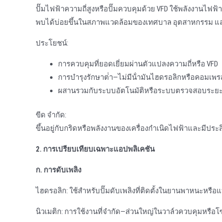
ปั๊มไฟฟ้าความถี่สูงหรือปั๊มควบคุมด้วย VFD ใช้พลังงานไฟฟ
พบได้บ่อยขึ้นในสภาพแวดล้อมของเทศบาล อุตสาหกรรม และการก
ประโยชน์:
การควบคุมที่ยอดเยี่ยมผ่านตัวแปลงความถี่หรือ VFD
การบํารุงรักษาต่ํา—ไม่มีน้ํามันไฮดรอลิกหรือคอมเพร
ผสานรวมกับระบบอัตโนมัติหรือระบบตรวจสอบระยะไ
ขีด จำกัด:
ขึ้นอยู่กับกริดหรือพลังงานของเครื่องกําเนิดไฟฟ้าและมีป
2. การเปรียบเทียบเฉพาะแอปพลิเคชัน
ก. การดับเพลิง
ไฮดรอลิก: ใช้สําหรับปั๊มดับเพลิงที่ติดตั้งในยานพาหนะหรือ
นิวเมติก: การใช้งานที่จํากัด—ส่วนใหญ่ในวาล์วควบคุมหรื