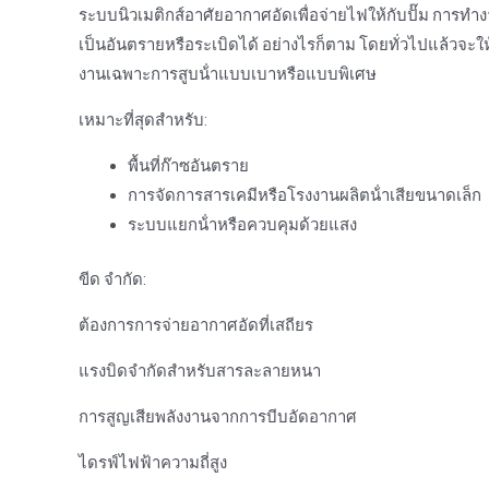
ระบบนิวเมติกส์อาศัยอากาศอัดเพื่อจ่ายไฟให้กับปั๊ม การ
เป็นอันตรายหรือระเบิดได้ อย่างไรก็ตาม โดยทั่วไปแล้วจะให้ป
งานเฉพาะการสูบน้ําแบบเบาหรือแบบพิเศษ
เหมาะที่สุดสําหรับ:
พื้นที่ก๊าซอันตราย
การจัดการสารเคมีหรือโรงงานผลิตน้ําเสียขนาดเล็ก
ระบบแยกน้ําหรือควบคุมด้วยแสง
ขีด จำกัด:
ต้องการการจ่ายอากาศอัดที่เสถียร
แรงบิดจํากัดสําหรับสารละลายหนา
การสูญเสียพลังงานจากการบีบอัดอากาศ
ไดรฟ์ไฟฟ้าความถี่สูง