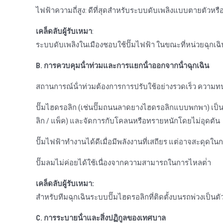
ไฟฟ้าความถี่สูง: ดีที่สุดสําหรับระบบดับเพลิงแบบตายตัวหรื
เคล็ดลับผู้รับเหมา
:
ระบบดับเพลิงในเมืองชอบใช้ปั๊มไฟฟ้า ในขณะที่หน่วยฉุกเฉิน
B. การควบคุมน้ําท่วมและการแยกน้ําออกจากน้ําฉุกเฉิน
สถานการณ์น้ําท่วมต้องการการปรับใช้อย่างรวดเร็ว ความท
ปั๊มไฮดรอลิก (เช่นปั๊มถนนลาดยางไฮดรอลิกแบบพกพา) เป็น
ลิก / แพ็ค) และจัดการกับโคลนหรือทรายหนักโดยไม่อุดตัน
ปั๊มไฟฟ้าทํางานได้ดีเมื่อมีพลังงานที่เสถียร แต่อาจสะดุดในก
ปั๊มลมไม่ค่อยได้ใช้เนื่องจากความสามารถในการไหลต่ํา
เคล็ดลับผู้รับเหมา:
สําหรับทีมฉุกเฉินระบบปั๊มไฮดรอลิกที่ติดตั้งบนรถพ่วงเป็นตัวเลื
C. การระบายน้ําและสิ่งปฏิกูลของเทศบาล