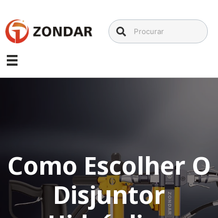
Ir
para
o
conteúdo
Como Escolher O
Disjuntor