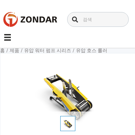
내
용
으
로
건
너
뛰
홈
/
제품
/
유압 워터 펌프 시리즈
/
유압 호스 롤러
기