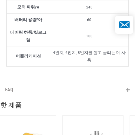
모터 파워
/
w
240
배터리 용량
/
아
60
이메일
베어링 하중
/
킬로그
100
램
4인치, 6인치, 8인치를 깔고 굴리는 데 사
어플리케이션
용
FAQ
핫 제품