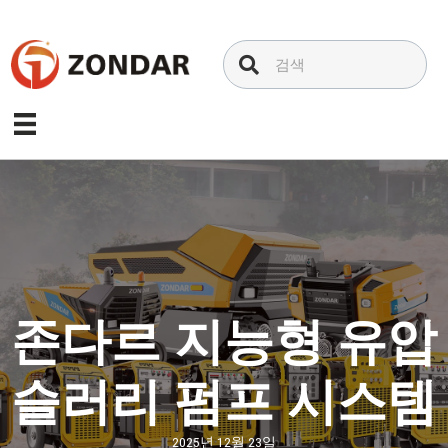
내
용
으
로
건
너
뛰
기
존다르 지능형 유압
슬러리 펌프 시스템
2025년 12월 23일