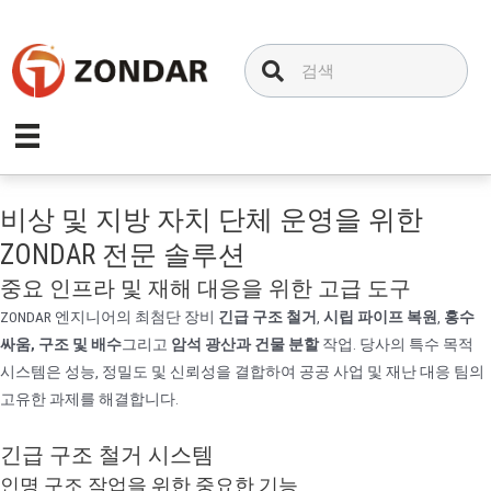
내
용
으
로
건
너
뛰
기
비상 및 지방 자치 단체 운영을 위한
ZONDAR 전문 솔루션
중요 인프라 및 재해 대응을 위한 고급 도구
ZONDAR 엔지니어의 최첨단 장비
긴급 구조 철거
,
시립 파이프 복원
,
홍수
싸움, 구조 및 배수
그리고
암석 광산과 건물 분할
작업. 당사의 특수 목적
시스템은 성능, 정밀도 및 신뢰성을 결합하여 공공 사업 및 재난 대응 팀의
고유한 과제를 해결합니다.
긴급 구조 철거 시스템
인명 구조 작업을 위한 중요한 기능