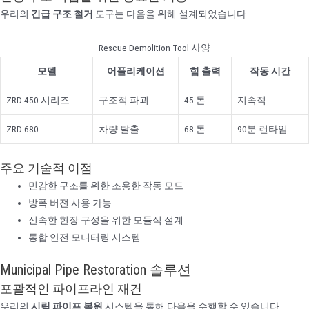
우리의
긴급 구조 철거
도구는 다음을 위해 설계되었습니다.
Rescue Demolition Tool 사양
모델
어플리케이션
힘 출력
작동 시간
ZRD-450 시리즈
구조적 파괴
45 톤
지속적
ZRD-680
차량 탈출
68 톤
90분 런타임
주요 기술적 이점
민감한 구조를 위한 조용한 작동 모드
방폭 버전 사용 가능
신속한 현장 구성을 위한 모듈식 설계
통합 안전 모니터링 시스템
Municipal Pipe Restoration 솔루션
포괄적인 파이프라인 재건
우리의
시립 파이프 복원
시스템을 통해 다음을 수행할 수 있습니다.