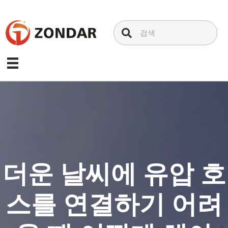
내
용
으
로
건
너
뛰
기
더운 날씨에 유압 호
스를 연결하기 어려