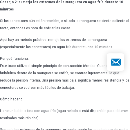
Consejo 2: sumerja los extremos de la manguera en agua fría durante 10
minutos
Si los conectores aún están rebeldes, o si toda la manguera se siente caliente al
tacto, entonces es hora de enfriar las cosas.
Aquí hay un método práctico: remoje los extremos de la manguera
(especialmente los conectores) en agua fría durante unos 10 minutos.
Por qué funciona:
Correo elect
Este truco utiliza el simple principio de contracción térmica. Cuando el aceite
hidráulico dentro de la manguera se enfría, se contrae ligeramente, lo que
reduce la presión interna. Una presión más baja significa menos resistencia y los
conectores se vuelven más fáciles de trabajar.
Cómo hacerlo:
Llene un balde o tina con agua fría (agua helada si está disponible para obtener
resultados más rápidos).
Sumerja los extremos de la manguera, especialmente los acopladores de metal,