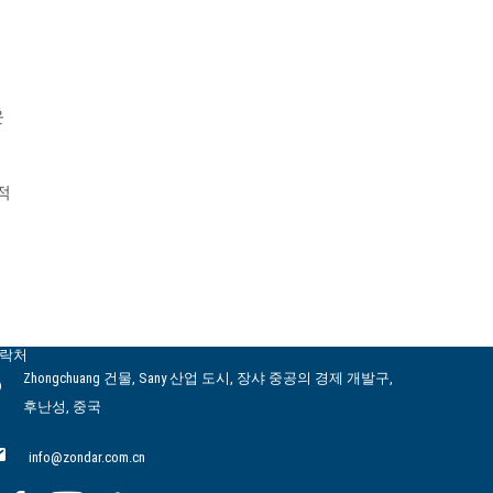
운
적
락처
Zhongchuang 건물, Sany 산업 도시, 장샤 중공의 경제 개발구,
후난성, 중국
info@zondar.com.cn