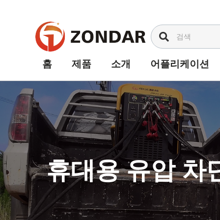
내
용
으
로
건
홈
제품
소개
어플리케이션
너
뛰
기
휴대용 유압 차